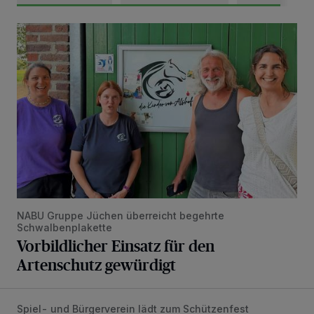
Vorbildlicher Einsatz für den Artenschutz gewürdigt
NABU Gruppe Jüchen überreicht begehrte
Schwalbenplakette
Vorbildlicher Einsatz für den
Artenschutz gewürdigt
Spiel- und Bürgerverein lädt zum Schützenfest
Mit Herzblut die Gemeinschaft leben