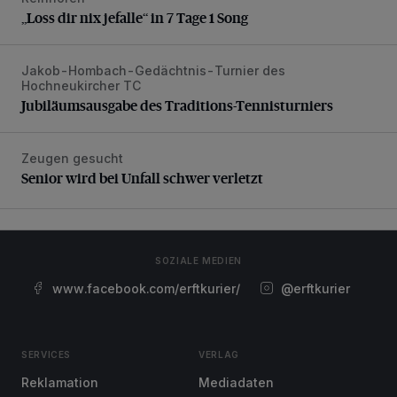
„Loss dir nix jefalle“ in 7 Tage 1 Song
Jakob-Hombach-Gedächtnis-Turnier des
Jubiläumsausgabe des Traditions-Tennisturniers
Hochneukircher TC
Jubiläumsausgabe des Traditions-Tennisturniers
Zeugen gesucht
Senior wird bei Unfall schwer verletzt
Senior wird bei Unfall schwer verletzt
SOZIALE MEDIEN
www.facebook.com/erftkurier/
@erftkurier
SERVICES
VERLAG
Reklamation
Mediadaten