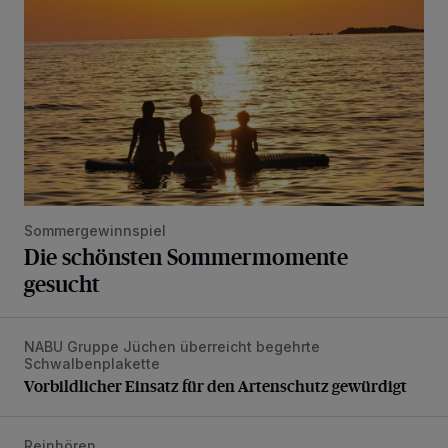
Sommergewinnspiel
Die schönsten Sommermomente
gesucht
NABU Gruppe Jüchen überreicht begehrte
Vorbildlicher Einsatz für den Artenschutz gewürdigt
Schwalbenplakette
Vorbildlicher Einsatz für den Artenschutz gewürdigt
Reinhören
„Loss dir nix jefalle“ in 7 Tage 1 Song