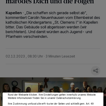
marodes Dach und die Folgen
Kapellen
·
„Die schaffen sich gerade selbst ab“,
kommentiert Carolin Neuenhausen vom Elternbeirat des
katholischen Kindergartens „St. Clemens I“ in Kapellen
bitter. Das Gebäude soll abgerissen werden (wir
berichteten). Und damit würden auch Jugend- und
Pfarrheim verschwinden.
02.12.2023 , 08:30 Uhr
3 Minuten Lesezeit
Wir und unsere
218
-Partner speichern und greifen auf personenbezogene Daten
wie Browserdaten oder eindeutige Kennungen auf Ihrem Gerät zu. Durch Auswahl
von OK aktivieren Sie Tracking-Technologien für die unter „Wir und unsere
Partner verarbeiten Daten, um Ihnen Dienste bereitzustellen“ aufgeführten
Zwecke. Wenn Tracker deaktiviert sind, sind manche Inhalte und Anzeigen
möglicherweise nicht mehr so relevant für Sie. Sie können dieses Menü jederzeit
wieder aufrufen, um Ihre Einstellungen zu ändern oder Ihre Einwilligung zu
widerrufen, indem Sie auf den Link Einstellungen oder Ablehnen am unteren
Rand der Webseite klicken. Ihre Einstellungen gelten innerhalb unseres Website.
Weitere Informationen finden Sie in unserer Datenschutzerklärung.
Ihre Zustimmung umfasst alle erft-kurier.de-Seiten und schließt gem. Art. 49