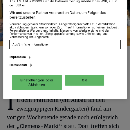
Abs. 1 S. 1 lit. a DSGVO auch die Datenverarbeitung außerhalb des EWR, z.B. in
den USA ein.
Wir und unsere Partner verarbeiten Daten, um Folgendes
bereitzustellen:
Verwendung genauer Standortdaten. Endgeräteeigenschaften zur Identifikation
aktiv abfragen. Speichern von oder Zugriff auf Informationen auf einem Endgerät.
Personalisierte Werbung und Inhalte, Messung von Werbeleistung und der
Performance von Inhalten, Zielgruppenforschung sowie Entwicklung und
Verbesserung von Angeboten.
Ausführliche Informationen
Kinder und Eltern sind in hellem Aufruhr: Was wird aus ihrem sehr gut
laufenden Kindergarten, der auch keine Personalprobleme kennt?
Impressum
Foto: KV./Gerhard P. Müller
Datenschutz
Einstellungen oder
OK
Ablehnen
I
n dem Pfarrheim (ein Anbau an den
zweigruppigen Kindergarten) fand am
vorigen Wochenende gerade noch erfolgreich
der „Clemens-Markt“ statt. Dort treffen sich