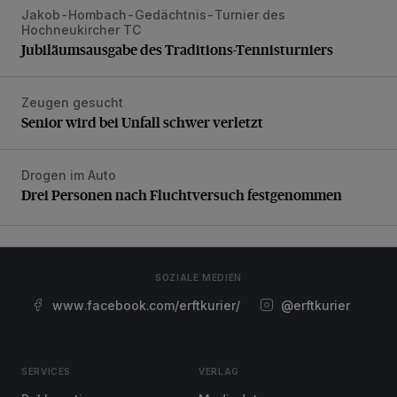
Jakob-Hombach-Gedächtnis-Turnier des
Jubiläumsausgabe des Traditions-Tennisturniers
Hochneukircher TC
Jubiläumsausgabe des Traditions-Tennisturniers
Zeugen gesucht
Senior wird bei Unfall schwer verletzt
Senior wird bei Unfall schwer verletzt
Drogen im Auto
Drei Personen nach Fluchtversuch festgenommen
Drei Personen nach Fluchtversuch festgenommen
SOZIALE MEDIEN
www.facebook.com/erftkurier/
@erftkurier
SERVICES
VERLAG