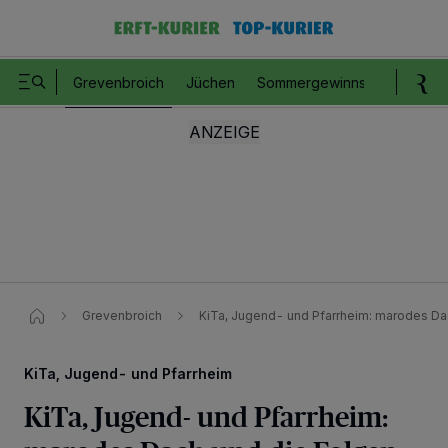
Grevenbroich
Jüchen
Sommergewinnspiel
Romm
Grevenbroich
KiTa, Jugend- und Pfarrheim: marodes Dac
KiTa, Jugend- und Pfarrheim
KiTa, Jugend- und Pfarrheim: