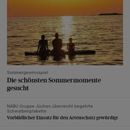
Sommergewinnspiel
Die schönsten Sommermomente
gesucht
NABU Gruppe Jüchen überreicht begehrte
Vorbildlicher Einsatz für den Artenschutz gewürdigt
Schwalbenplakette
Vorbildlicher Einsatz für den Artenschutz gewürdigt