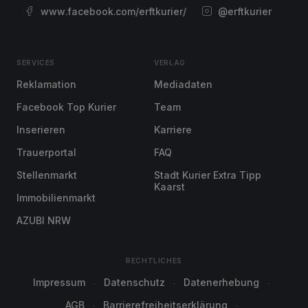
www.facebook.com/erftkurier/
@erftkurier
SERVICES
VERLAG
Reklamation
Mediadaten
Facebook Top Kurier
Team
Inserieren
Karriere
Trauerportal
FAQ
Stellenmarkt
Stadt Kurier Extra Tipp
Kaarst
Immobilienmarkt
AZUBI NRW
RECHTLICHES
Impressum
Datenschutz
Datenerhebung
AGB
Barrierefreiheitserklärung