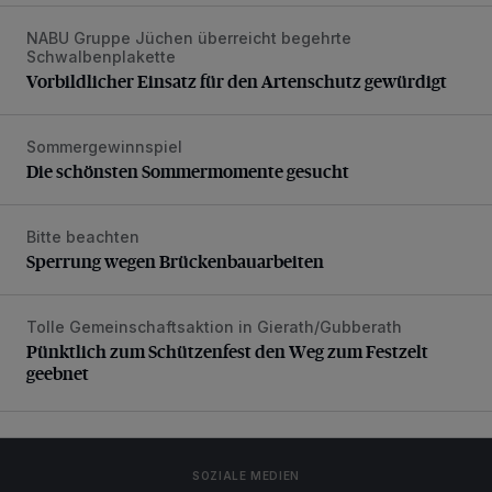
NABU Gruppe Jüchen überreicht begehrte
Vorbildlicher Einsatz für den Artenschutz gewürdigt
Schwalbenplakette
Vorbildlicher Einsatz für den Artenschutz gewürdigt
Sommergewinnspiel
Die schönsten Sommermomente gesucht
Die schönsten Sommermomente gesucht
Bitte beachten
Sperrung wegen Brückenbauarbeiten
Sperrung wegen Brückenbauarbeiten
Tolle Gemeinschaftsaktion in Gierath/Gubberath
Pünktlich zum Schützenfest den Weg zum Festzelt geebne
Pünktlich zum Schützenfest den Weg zum Festzelt
geebnet
SOZIALE MEDIEN