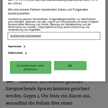
Abs. 1 S. 1 lit. a DSGVO auch die Datenverarbeitung außerhalb des EWR, z.B. in
den USA ein.
Grevenbroich
·
In der Nacht zum Samstag brachen
Unbekannte in ein Warenhaus "Am Rittergut" ein.
Wir und unsere Partner verarbeiten Daten, um Folgendes
bereitzustellen:
Verwendung genauer Standortdaten. Endgeräteeigenschaften zur Identifikation
aktiv abfragen. Speichern von oder Zugriff auf Informationen auf einem Endgerät.
Personalisierte Werbung und Inhalte, Messung von Werbeleistung und der
Performance von Inhalten, Zielgruppenforschung sowie Entwicklung und
12.02.2019 , 08:26 Uhr
Eine Minute Lesezeit
Verbesserung von Angeboten.
Ausführliche Informationen
Impressum
Datenschutz
Einstellungen oder
OK
Ablehnen
D
ie Täter hatten zuvor gewaltsam eine
Nebentür am Gebäude geöffnet.
Entsprechende Spuren konnten gesichert
werden. Gegen 4 Uhr löste ein Alarm aus,
woraufhin die Polizei über einen