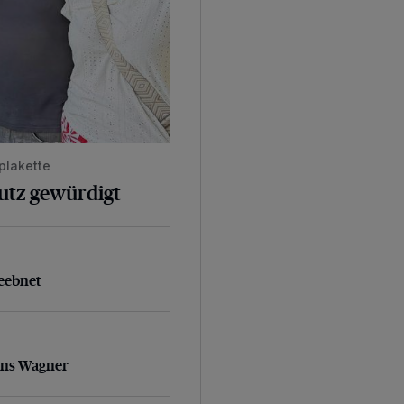
plakette
hutz gewürdigt
geebnet
eebnet
ans Wagner
ans Wagner