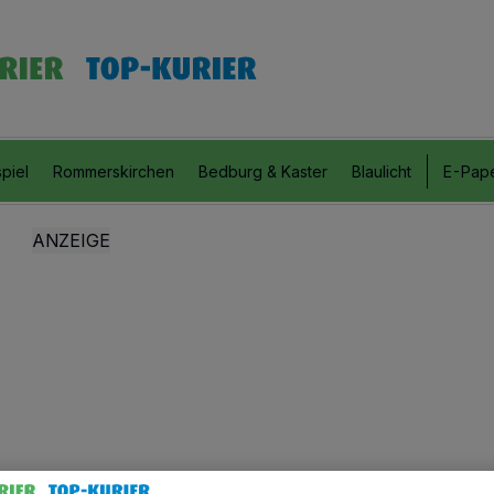
piel
Rommerskirchen
Bedburg & Kaster
Blaulicht
E-Pap