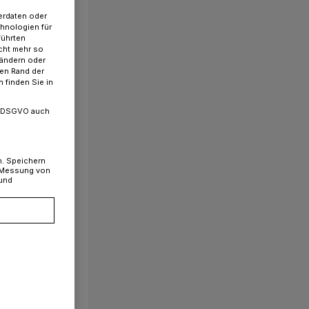
erdaten oder
chnologien für
führten
cht mehr so
 ändern oder
ren Rand der
 finden Sie in
. a DSGVO auch
n. Speichern
, Messung von
 und