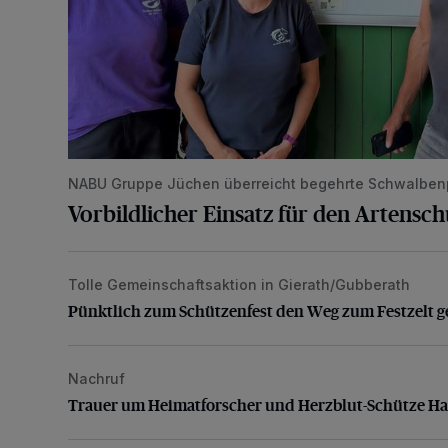
NABU Gruppe Jüchen überreicht begehrte Schwalben
Vorbildlicher Einsatz für den Artensc
Tolle Gemeinschaftsaktion in Gierath/Gubberath
Pünktlich zum Schützenfest den Weg zum Festzelt 
Pünktlich zum Schützenfest den Weg zum Festzelt g
Nachruf
Trauer um Heimatforscher und Herzblut-Schütze H
Trauer um Heimatforscher und Herzblut-Schütze H