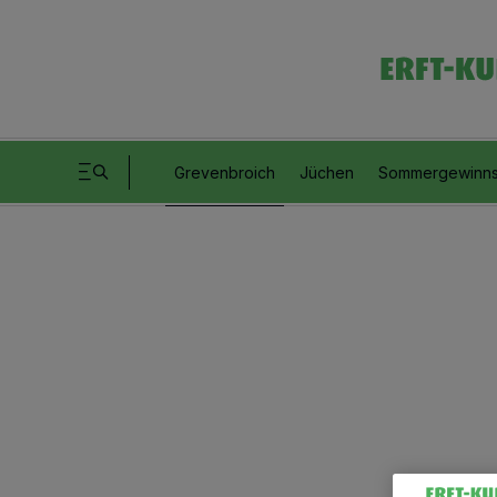
Grevenbroich
Jüchen
Sommergewinns