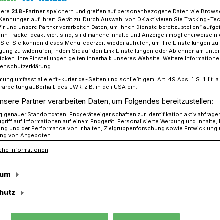
sere
218
-Partner speichern und greifen auf personenbezogene Daten wie Brows
Kennungen auf Ihrem Gerät zu. Durch Auswahl von OK aktivieren Sie Tracking-Te
Wir und unsere Partner verarbeiten Daten, um Ihnen Dienste bereitzustellen“ aufge
n Tracker deaktiviert sind, sind manche Inhalte und Anzeigen möglicherweise ni
uf: Kleinkraftrad flüchtet vor Streifenwagen
r Sie. Sie können dieses Menü jederzeit wieder aufrufen, um Ihre Einstellungen zu
ligung zu widerrufen, indem Sie auf den Link Einstellungen oder Ablehnen am unte
icken. Ihre Einstellungen gelten innerhalb unseres Website. Weitere Informationen
tenschutzerklärung.
mung umfasst alle erft-kurier.de-Seiten und schließt gem. Art. 49 Abs. 1 S. 1 lit
rarbeitung außerhalb des EWR, z.B. in den USA ein.
 flüchtet vor
nsere Partner verarbeiten Daten, um Folgendes bereitzustellen:
genauer Standortdaten. Endgeräteeigenschaften zur Identifikation aktiv abfrage
en
griff auf Informationen auf einem Endgerät. Personalisierte Werbung und Inhalte
ung und der Performance von Inhalten, Zielgruppenforschung sowie Entwicklung
ng von Angeboten.
che Informationen
enen Freitag gegen 21.15 Uhr wurden
sum
ifenfahrt auf ein ihnen vorausfahrendes
Das Mofa, an dem augenscheinlich kein
hutz
racht war, befuhr die Energiestraße in
End“.