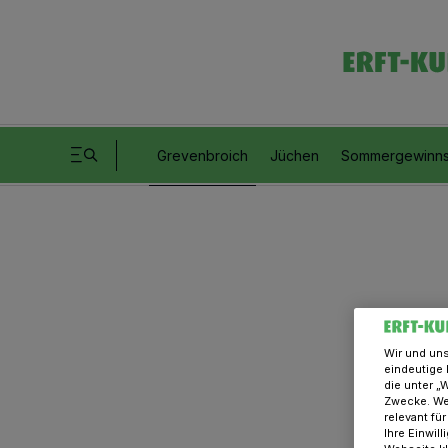
Grevenbroich
Jüchen
Sommergewinns
Wir und un
eindeutige 
die unter „
Zwecke. Wen
relevant fü
Ihre Einwil