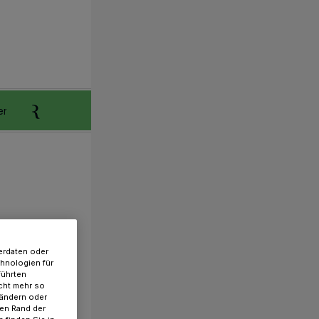
er
Anzeigen aufgeben
Reklamation
erdaten oder
chnologien für
führten
cht mehr so
 ändern oder
ren Rand der