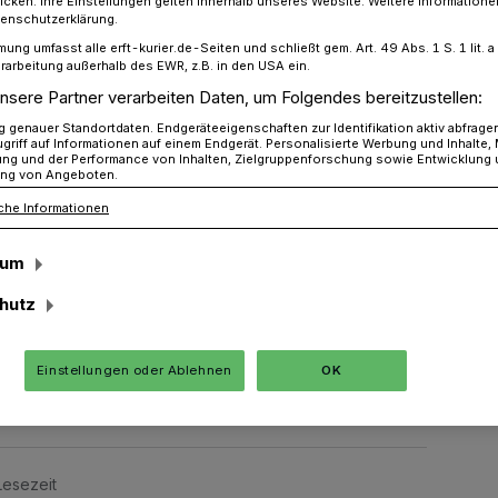
icken. Ihre Einstellungen gelten innerhalb unseres Website. Weitere Informationen
tenschutzerklärung.
mung umfasst alle erft-kurier.de-Seiten und schließt gem. Art. 49 Abs. 1 S. 1 lit
rarbeitung außerhalb des EWR, z.B. in den USA ein.
toß zwischen Pkw und Sattelzug erfordert einen Verletzten
nsere Partner verarbeiten Daten, um Folgendes bereitzustellen:
genauer Standortdaten. Endgeräteeigenschaften zur Identifikation aktiv abfrage
griff auf Informationen auf einem Endgerät. Personalisierte Werbung und Inhalte
ung und der Performance von Inhalten, Zielgruppenforschung sowie Entwicklung
 und Sattelzug
ng von Angeboten.
che Informationen
er
sum
hutz
e sich gegen 12.30 Uhr im
raße / Grubenrandstraße ein
e Person schwer verletzt wurde.
Einstellungen oder Ablehnen
OK
Lesezeit