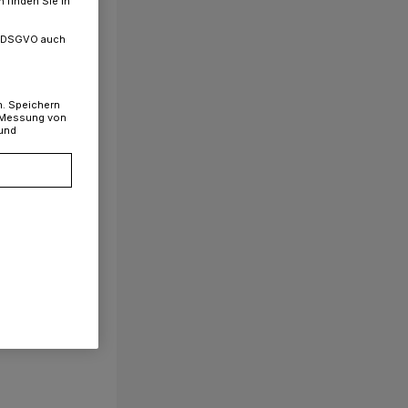
 finden Sie in
. a DSGVO auch
n. Speichern
, Messung von
 und