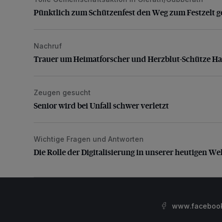
Pünktlich zum Schützenfest den Weg zum Festzelt 
Pünktlich zum Schützenfest den Weg zum Festzelt g
Nachruf
Trauer um Heimatforscher und Herzblut-Schütze H
Trauer um Heimatforscher und Herzblut-Schütze H
Zeugen gesucht
Senior wird bei Unfall schwer verletzt
Senior wird bei Unfall schwer verletzt
Wichtige Fragen und Antworten
Die Rolle der Digitalisierung in unserer heutigen Welt
Die Rolle der Digitalisierung in unserer heutigen We
www.facebook.