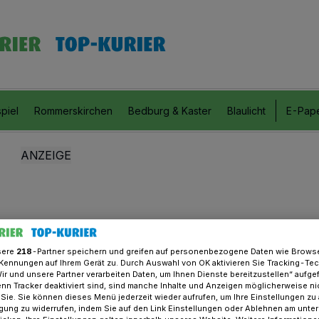
piel
Rommerskirchen
Bedburg & Kaster
Blaulicht
E-Pap
sere
218
-Partner speichern und greifen auf personenbezogene Daten wie Brows
Kennungen auf Ihrem Gerät zu. Durch Auswahl von OK aktivieren Sie Tracking-Te
Wir und unsere Partner verarbeiten Daten, um Ihnen Dienste bereitzustellen“ aufge
n Tracker deaktiviert sind, sind manche Inhalte und Anzeigen möglicherweise ni
r Sie. Sie können dieses Menü jederzeit wieder aufrufen, um Ihre Einstellungen zu
ligung zu widerrufen, indem Sie auf den Link Einstellungen oder Ablehnen am unte