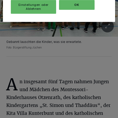
Einstellungen oder
OK
Ablehnen
Gebannt lauschten die Kinder, was sie erwartete.
Foto: Bürgerstiftung Jüchen
A
n insgesamt fünf Tagen nahmen Jungen
und Mädchen des Montessori-
Kinderhauses Otzenrath, des katholischen
Kindergartens „St. Simon und Thaddäus“, der
Kita Villa Kunterbunt und des katholischen