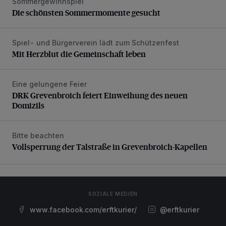
Sommergewinnspiel
Die schönsten Sommermomente gesucht
Die schönsten Sommermomente gesucht
Spiel- und Bürgerverein lädt zum Schützenfest
Mit Herzblut die Gemeinschaft leben
Mit Herzblut die Gemeinschaft leben
Eine gelungene Feier
DRK Grevenbroich feiert Einweihung des neuen Domizils
DRK Grevenbroich feiert Einweihung des neuen
Domizils
Bitte beachten
Vollsperrung der Talstraße in Grevenbroich-Kapellen
Vollsperrung der Talstraße in Grevenbroich-Kapellen
SOZIALE MEDIEN
www.facebook.com/erftkurier/
@erftkurier