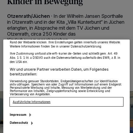
Kinder in Bewegung
Wir und unsere
218
-Partner speichern und greifen auf personenbezogene Daten
wie Browserdaten oder eindeutige Kennungen auf Ihrem Gerät zu. Durch Auswahl
Otzenrath/Jüchen
·
In der Wilhelm Jansen Sporthalle
von OK aktivieren Sie Tracking-Technologien für die unter „Wir und unsere
in Otzenrath und in der Kita „Villa Kunterbunt“ in Jüchen
Partner verarbeiten Daten, um Ihnen Dienste bereitzustellen“ aufgeführten
Zwecke. Wenn Tracker deaktiviert sind, sind manche Inhalte und Anzeigen
erlangten, in Absprache mit dem TV Jüchen und
möglicherweise nicht mehr so relevant für Sie. Sie können dieses Menü jederzeit
Otzenrath, circa 250 Kinder das
wieder aufrufen, um Ihre Einstellungen zu ändern oder Ihre Einwilligung zu
widerrufen, indem Sie auf den Link Einstellungen oder Ablehnen am unteren
Kinderbewegungsabzeichen.
Rand der Webseite klicken. Ihre Einstellungen gelten innerhalb unseres Website.
Weitere Informationen finden Sie in unserer Datenschutzerklärung.
Ihre Zustimmung umfasst alle erft-kurier.de-Seiten und schließt gem. Art. 49
Abs. 1 S. 1 lit. a DSGVO auch die Datenverarbeitung außerhalb des EWR, z.B. in
den USA ein.
01.10.2024 , 08:00 Uhr
Eine Minute Lesezeit
Wir und unsere Partner verarbeiten Daten, um Folgendes
bereitzustellen:
Verwendung genauer Standortdaten. Endgeräteeigenschaften zur Identifikation
aktiv abfragen. Speichern von oder Zugriff auf Informationen auf einem Endgerät.
Personalisierte Werbung und Inhalte, Messung von Werbeleistung und der
Performance von Inhalten, Zielgruppenforschung sowie Entwicklung und
Verbesserung von Angeboten.
Ausführliche Informationen
Impressum
Datenschutz