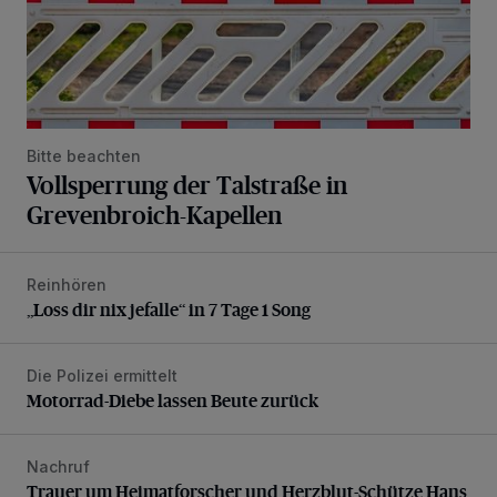
Bitte beachten
Vollsperrung der Talstraße in
Grevenbroich-Kapellen
Reinhören
„Loss dir nix jefalle“ in 7 Tage 1 Song
„Loss dir nix jefalle“ in 7 Tage 1 Song
Die Polizei ermittelt
Motorrad-Diebe lassen Beute zurück
Motorrad-Diebe lassen Beute zurück
Nachruf
Trauer um Heimatforscher und Herzblut-Schütze Hans W
Trauer um Heimatforscher und Herzblut-Schütze Hans