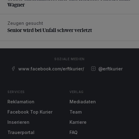
Wagner
Zeugen gesucht
Senior wird bei Unfall schwer verletzt
Senior wird bei Unfall schwer verletzt
SOZIALE MEDIEN
www.facebook.com/erftkurier/
@erftkurier
SERVICES
VERLAG
Reklamation
Mediadaten
Facebook Top Kurier
Team
Inserieren
Karriere
Trauerportal
FAQ