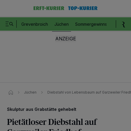
Grevenbroich
Jüchen
Sommergewinnspiel
Romm
Jüchen
Diebstahl von Lebensbaum auf Garzweiler Fried
Skulptur aus Grabstätte gehebelt
Pietätloser Diebstahl auf