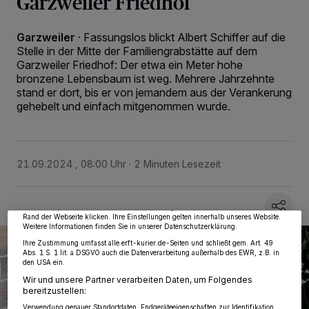
Garzweiler Friedhof
Garzweiler
·
Fassungslos blickt Albert Schiffer auf die
Stelle in der Mitte der Familiengrabstätte auf dem
Garzweiler Friedhof: Der etwa ein Meter hohe
bronzene Lebensbaum ist weg. Mehrere Jahrzehnte
stand er dort, bis er von jemandem aus der Verankerung
gehebelt und einfach mitgenommen wurde.
Wir und unsere
218
-Partner speichern und greifen auf personenbezogene Daten
wie Browserdaten oder eindeutige Kennungen auf Ihrem Gerät zu. Durch Auswahl
von OK aktivieren Sie Tracking-Technologien für die unter „Wir und unsere
21.09.2024 , 08:00 Uhr
2 Minuten Lesezeit
Partner verarbeiten Daten, um Ihnen Dienste bereitzustellen“ aufgeführten
Zwecke. Wenn Tracker deaktiviert sind, sind manche Inhalte und Anzeigen
möglicherweise nicht mehr so relevant für Sie. Sie können dieses Menü jederzeit
wieder aufrufen, um Ihre Einstellungen zu ändern oder Ihre Einwilligung zu
widerrufen, indem Sie auf den Link Einstellungen oder Ablehnen am unteren
Rand der Webseite klicken. Ihre Einstellungen gelten innerhalb unseres Website.
Weitere Informationen finden Sie in unserer Datenschutzerklärung.
Ihre Zustimmung umfasst alle erft-kurier.de-Seiten und schließt gem. Art. 49
Abs. 1 S. 1 lit. a DSGVO auch die Datenverarbeitung außerhalb des EWR, z.B. in
den USA ein.
Wir und unsere Partner verarbeiten Daten, um Folgendes
bereitzustellen:
Verwendung genauer Standortdaten. Endgeräteeigenschaften zur Identifikation