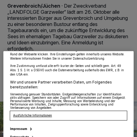
Grevenbroich/Jüchen
·
Der Zweckverband
„LANDFOLGE Garzweiler“ lädt am 26. Oktober alle
interessierten Bürger aus Grevenbroich und Umgebung
Wir und unsere
218
-Partner speichern und greifen auf personenbezogene Daten
zu einer besonderen Bustour entlang des
wie Browserdaten oder eindeutige Kennungen auf Ihrem Gerät zu. Durch Auswahl
von OK aktivieren Sie Tracking-Technologien für die unter „Wir und unsere
Tagebaurands ein, um die zukünftige Entwicklung des
Partner verarbeiten Daten, um Ihnen Dienste bereitzustellen“ aufgeführten
Sees im ehemaligen Tagebau Garzweiler zu diskutieren
Zwecke. Wenn Tracker deaktiviert sind, sind manche Inhalte und Anzeigen
und Ideen einzubringen. Eine Anmeldung ist
möglicherweise nicht mehr so relevant für Sie. Sie können dieses Menü jederzeit
wieder aufrufen, um Ihre Einstellungen zu ändern oder Ihre Einwilligung zu
erforderlich.
widerrufen, indem Sie auf den Link Einstellungen oder Ablehnen am unteren
Rand der Webseite klicken. Ihre Einstellungen gelten innerhalb unseres Website.
Weitere Informationen finden Sie in unserer Datenschutzerklärung.
Ihre Zustimmung umfasst alle erft-kurier.de-Seiten und schließt gem. Art. 49
Abs. 1 S. 1 lit. a DSGVO auch die Datenverarbeitung außerhalb des EWR, z.B. in
18.09.2024 , 08:53 Uhr
Eine Minute Lesezeit
den USA ein.
Wir und unsere Partner verarbeiten Daten, um Folgendes
bereitzustellen:
Verwendung genauer Standortdaten. Endgeräteeigenschaften zur Identifikation
aktiv abfragen. Speichern von oder Zugriff auf Informationen auf einem Endgerät.
Personalisierte Werbung und Inhalte, Messung von Werbeleistung und der
Performance von Inhalten, Zielgruppenforschung sowie Entwicklung und
Verbesserung von Angeboten.
Ausführliche Informationen
Impressum