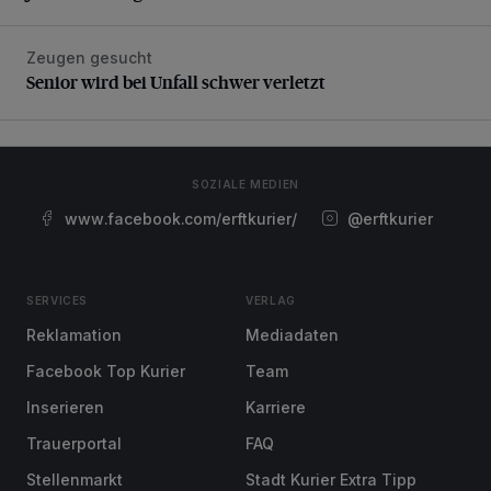
Zeugen gesucht
Senior wird bei Unfall schwer verletzt
Senior wird bei Unfall schwer verletzt
SOZIALE MEDIEN
www.facebook.com/erftkurier/
@erftkurier
SERVICES
VERLAG
Reklamation
Mediadaten
Facebook Top Kurier
Team
Inserieren
Karriere
Trauerportal
FAQ
Stellenmarkt
Stadt Kurier Extra Tipp