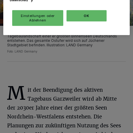
Datenschutz
Einstellungen oder
OK
Ablehnen
Noch sind es einige Jahre, aber ab 2035 soll in der
Tagebaulandschaft einer er größten Binnenseen Deutschlands
entstehen. Das gesamte Ostufer wird sich auf Jüchener
Stadtgebiet befinden. Illustration: LAND Germany
Foto: LAND Germany
M
it der Beendigung des aktiven
Tagebaus Garzweiler wird ab Mitte
der 2030er Jahre einer der größten Seen
Nordrhein-Westfalens entstehen. Die
Planungen zur zukünftigen Nutzung des Sees