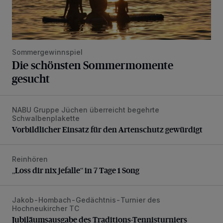
Sommergewinnspiel
Die schönsten Sommermomente
gesucht
NABU Gruppe Jüchen überreicht begehrte
Vorbildlicher Einsatz für den Artenschutz gewürdigt
Schwalbenplakette
Vorbildlicher Einsatz für den Artenschutz gewürdigt
Reinhören
„Loss dir nix jefalle“ in 7 Tage 1 Song
„Loss dir nix jefalle“ in 7 Tage 1 Song
Jakob-Hombach-Gedächtnis-Turnier des
Jubiläumsausgabe des Traditions-Tennisturniers
Hochneukircher TC
Jubiläumsausgabe des Traditions-Tennisturniers