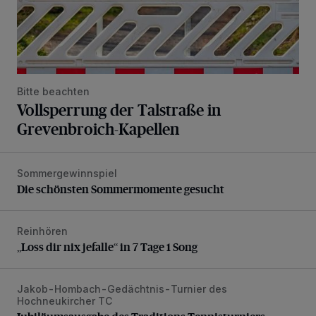
Bitte beachten
Vollsperrung der Talstraße in
Grevenbroich-Kapellen
Sommergewinnspiel
Die schönsten Sommermomente gesucht
Die schönsten Sommermomente gesucht
Reinhören
„Loss dir nix jefalle“ in 7 Tage 1 Song
„Loss dir nix jefalle“ in 7 Tage 1 Song
Jakob-Hombach-Gedächtnis-Turnier des
Jubiläumsausgabe des Traditions-Tennisturniers
Hochneukircher TC