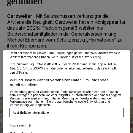
gefunden
Garzweiler
·
Mit Salutschüssen verkündigte die
Wir und unsere
218
-Partner speichern und greifen auf personenbezogene Daten
Artillerie die Neuigkeit: Garzweiler hat ein Königspaar für
wie Browserdaten oder eindeutige Kennungen auf Ihrem Gerät zu. Durch Auswahl
das Jahr 2025! Traditionsgemäß wählten die
von OK aktivieren Sie Tracking-Technologien für die unter „Wir und unsere
Partner verarbeiten Daten, um Ihnen Dienste bereitzustellen“ aufgeführten
Bruderschaftsmitglieder in der Generalversammlung
Zwecke. Wenn Tracker deaktiviert sind, sind manche Inhalte und Anzeigen
Michael Eberhard vom Schützenzug „Heimattreue“ zu
möglicherweise nicht mehr so relevant für Sie. Sie können dieses Menü jederzeit
ihrem Kronprinzen.
wieder aufrufen, um Ihre Einstellungen zu ändern oder Ihre Einwilligung zu
widerrufen, indem Sie auf den Link Einstellungen oder Ablehnen am unteren
Rand der Webseite klicken. Ihre Einstellungen gelten innerhalb unseres Website.
Weitere Informationen finden Sie in unserer Datenschutzerklärung.
Ihre Zustimmung umfasst alle erft-kurier.de-Seiten und schließt gem. Art. 49
Abs. 1 S. 1 lit. a DSGVO auch die Datenverarbeitung außerhalb des EWR, z.B. in
04.02.2024 , 07:00 Uhr
Eine Minute Lesezeit
den USA ein.
Wir und unsere Partner verarbeiten Daten, um Folgendes
bereitzustellen:
Verwendung genauer Standortdaten. Endgeräteeigenschaften zur Identifikation
aktiv abfragen. Speichern von oder Zugriff auf Informationen auf einem Endgerät.
Personalisierte Werbung und Inhalte, Messung von Werbeleistung und der
Performance von Inhalten, Zielgruppenforschung sowie Entwicklung und
Verbesserung von Angeboten.
Ausführliche Informationen
Impressum