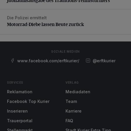
Jubiläumsausgabe des Traditions-Tennisturniers
Die Polizei ermittelt
Motorrad-Diebe lassen Beute zurück
Motorrad-Diebe lassen Beute zurück
SOZIALE MEDIEN
www.facebook.com/erftkurier/
@erftkurier
SERVICES
VERLAG
Reklamation
Mediadaten
Facebook Top Kurier
Team
Inserieren
Karriere
Trauerportal
FAQ
Stellenmarkt
Stadt Kurier Extra Tipp