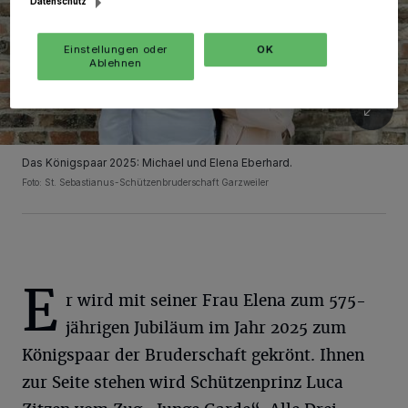
Datenschutz
Einstellungen oder
OK
Ablehnen
Das Königspaar 2025: Michael und Elena Eberhard.
Foto: St. Sebastianus-Schützenbruderschaft Garzweiler
E
r wird mit seiner Frau Elena zum 575-
jährigen Jubiläum im Jahr 2025 zum
Königspaar der Bruderschaft gekrönt. Ihnen
zur Seite stehen wird Schützenprinz Luca