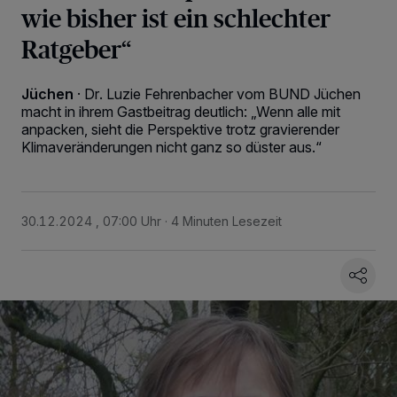
wie bisher ist ein schlechter
Ratgeber“
Jüchen
·
Dr. Luzie Fehrenbacher vom BUND Jüchen
macht in ihrem Gastbeitrag deutlich: „Wenn alle mit
anpacken, sieht die Perspektive trotz gravierender
Klimaveränderungen nicht ganz so düster aus.“
30.12.2024 , 07:00 Uhr
4 Minuten Lesezeit
Wir und unsere
218
-Partner speichern und greifen auf personenbezogene Daten
wie Browserdaten oder eindeutige Kennungen auf Ihrem Gerät zu. Durch Auswahl