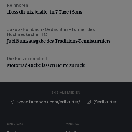
Reinhören
„Loss dir nix jefalle“ in 7 Tage 1 Song
„Loss dir nix jefalle“ in 7 Tage 1 Song
Jakob-Hombach-Gedächtnis-Turnier des
Jubiläumsausgabe des Traditions-Tennisturniers
Hochneukircher TC
Jubiläumsausgabe des Traditions-Tennisturniers
Die Polizei ermittelt
Motorrad-Diebe lassen Beute zurück
Motorrad-Diebe lassen Beute zurück
SOZIALE MEDIEN
www.facebook.com/erftkurier/
@erftkurier
SERVICES
VERLAG