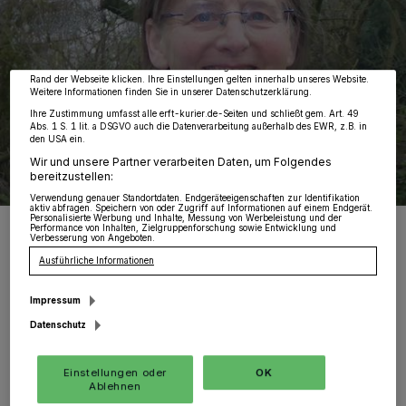
von OK aktivieren Sie Tracking-Technologien für die unter „Wir und unsere
Partner verarbeiten Daten, um Ihnen Dienste bereitzustellen“ aufgeführten
Zwecke. Wenn Tracker deaktiviert sind, sind manche Inhalte und Anzeigen
möglicherweise nicht mehr so relevant für Sie. Sie können dieses Menü jederzeit
wieder aufrufen, um Ihre Einstellungen zu ändern oder Ihre Einwilligung zu
widerrufen, indem Sie auf den Link Einstellungen oder Ablehnen am unteren
Rand der Webseite klicken. Ihre Einstellungen gelten innerhalb unseres Website.
Weitere Informationen finden Sie in unserer Datenschutzerklärung.
Ihre Zustimmung umfasst alle erft-kurier.de-Seiten und schließt gem. Art. 49
Abs. 1 S. 1 lit. a DSGVO auch die Datenverarbeitung außerhalb des EWR, z.B. in
den USA ein.
Wir und unsere Partner verarbeiten Daten, um Folgendes
bereitzustellen:
Verwendung genauer Standortdaten. Endgeräteeigenschaften zur Identifikation
aktiv abfragen. Speichern von oder Zugriff auf Informationen auf einem Endgerät.
Personalisierte Werbung und Inhalte, Messung von Werbeleistung und der
Dr. Luzie Fehrenbacher vom BUND Jüchen.
Performance von Inhalten, Zielgruppenforschung sowie Entwicklung und
Verbesserung von Angeboten.
Foto: privat
Ausführliche Informationen
Impressum
Datenschutz
D
er Jahreswechsel gibt immer Anlass,
Einstellungen oder
OK
einen Blick in die Zukunft zu wagen und
Ablehnen