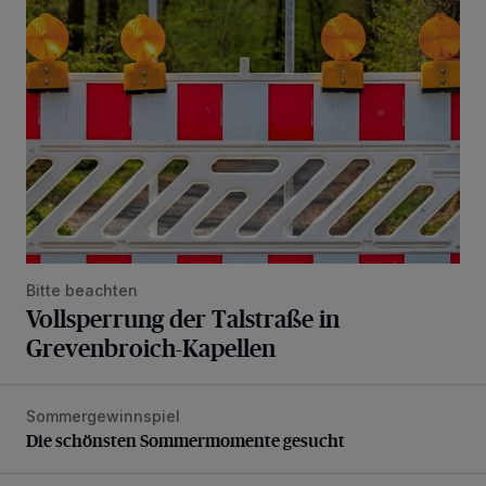
Vollsperrung der Talstraße in Grevenbroich-Kapellen
Bitte beachten
Vollsperrung der Talstraße in
Grevenbroich-Kapellen
Sommergewinnspiel
Die schönsten Sommermomente gesucht
Die schönsten Sommermomente gesucht