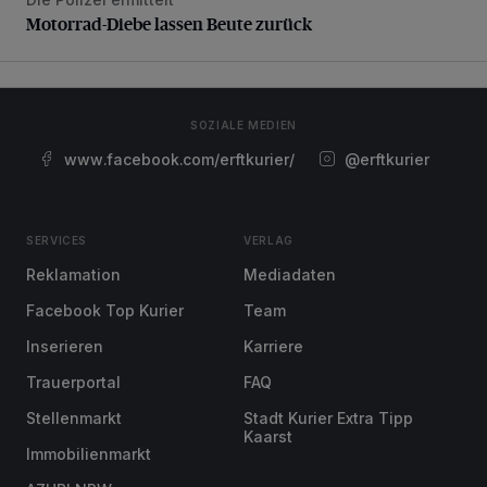
Motorrad-Diebe lassen Beute zurück
Motorrad-Diebe lassen Beute zurück
SOZIALE MEDIEN
www.facebook.com/erftkurier/
@erftkurier
SERVICES
VERLAG
Reklamation
Mediadaten
Facebook Top Kurier
Team
Inserieren
Karriere
Trauerportal
FAQ
Stellenmarkt
Stadt Kurier Extra Tipp
Kaarst
Immobilienmarkt