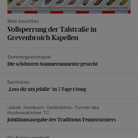
Bitte beachten
Vollsperrung der Talstraße in
Grevenbroich-Kapellen
Sommergewinnspiel
Die schönsten Sommermomente gesucht
Die schönsten Sommermomente gesucht
Reinhören
„Loss dir nix jefalle“ in 7 Tage 1 Song
„Loss dir nix jefalle“ in 7 Tage 1 Song
Jakob-Hombach-Gedächtnis-Turnier des
Jubiläumsausgabe des Traditions-Tennisturniers
Hochneukircher TC
Jubiläumsausgabe des Traditions-Tennisturniers
Die Polizei ermittelt