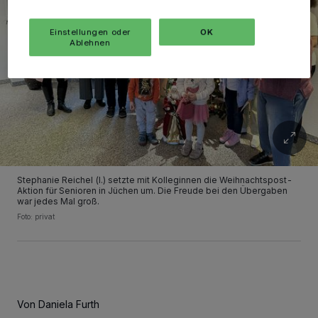
Einstellungen oder
OK
Ablehnen
Stephanie Reichel (l.) setzte mit Kolleginnen die Weihnachtspost-
Aktion für Senioren in Jüchen um. Die Freude bei den Übergaben
war jedes Mal groß.
Foto: privat
Von Daniela Furth