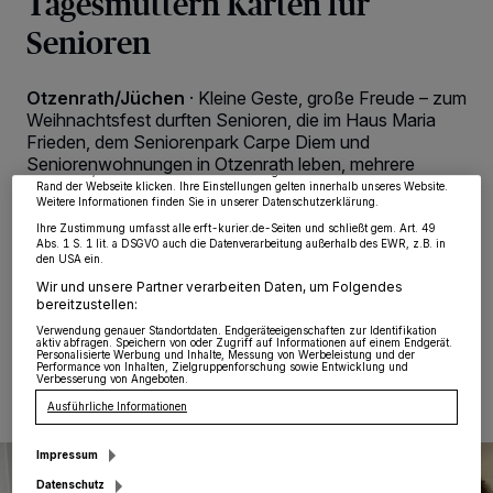
Tagesmüttern Karten für
Senioren
Wir und unsere
218
-Partner speichern und greifen auf personenbezogene Daten
wie Browserdaten oder eindeutige Kennungen auf Ihrem Gerät zu. Durch Auswahl
Otzenrath/Jüchen
·
Kleine Geste, große Freude – zum
von OK aktivieren Sie Tracking-Technologien für die unter „Wir und unsere
Partner verarbeiten Daten, um Ihnen Dienste bereitzustellen“ aufgeführten
Weihnachtsfest durften Senioren, die im Haus Maria
Zwecke. Wenn Tracker deaktiviert sind, sind manche Inhalte und Anzeigen
Frieden, dem Seniorenpark Carpe Diem und
möglicherweise nicht mehr so relevant für Sie. Sie können dieses Menü jederzeit
wieder aufrufen, um Ihre Einstellungen zu ändern oder Ihre Einwilligung zu
Seniorenwohnungen in Otzenrath leben, mehrere
widerrufen, indem Sie auf den Link Einstellungen oder Ablehnen am unteren
Kinder und ihre Tagesmütter in ihren Einrichtungen
Rand der Webseite klicken. Ihre Einstellungen gelten innerhalb unseres Website.
Weitere Informationen finden Sie in unserer Datenschutzerklärung.
begrüßen. Im Gepäck hatten die Besucher liebevoll
gebastelte Weihnachtskarten mit persönlichen Grüßen
Ihre Zustimmung umfasst alle erft-kurier.de-Seiten und schließt gem. Art. 49
Abs. 1 S. 1 lit. a DSGVO auch die Datenverarbeitung außerhalb des EWR, z.B. in
zum Fest.
den USA ein.
Wir und unsere Partner verarbeiten Daten, um Folgendes
bereitzustellen:
Verwendung genauer Standortdaten. Endgeräteeigenschaften zur Identifikation
28.12.2024 , 07:00 Uhr
Eine Minute Lesezeit
aktiv abfragen. Speichern von oder Zugriff auf Informationen auf einem Endgerät.
Personalisierte Werbung und Inhalte, Messung von Werbeleistung und der
Performance von Inhalten, Zielgruppenforschung sowie Entwicklung und
Verbesserung von Angeboten.
Ausführliche Informationen
Impressum
Datenschutz