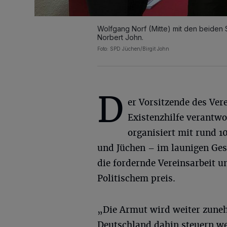
Wolfgang Norf (Mitte) mit den beiden
Norbert John.
Foto: SPD Jüchen/Birgit John
D
er Vorsitzende des Ver
Existenzhilfe verantwo
organisiert mit rund 1
und Jüchen – im launigen Ges
die fordernde Vereinsarbeit 
Politischem preis.
„Die Armut wird weiter zuneh
Deutschland dahin steuern we