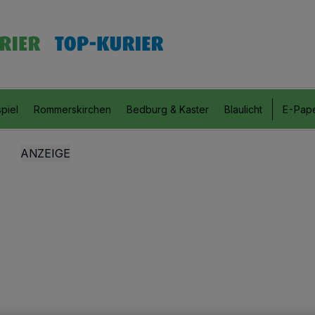
piel
Rommerskirchen
Bedburg & Kaster
Blaulicht
E-Pap