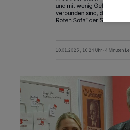
und mit wenig Geld in Jüch
verbunden sind, darüber be
Roten Sofa“ der SPD Jüche
10.01.2025 , 10:24 Uhr
4 Minuten Le