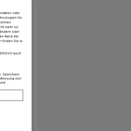
erdaten oder
chnologien für
führten
cht mehr so
 ändern oder
ren Rand der
 finden Sie in
. a DSGVO auch
n. Speichern
, Messung von
 und