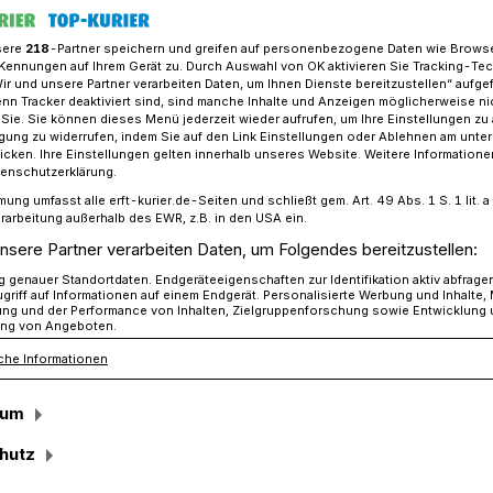
sere
218
-Partner speichern und greifen auf personenbezogene Daten wie Brows
Kennungen auf Ihrem Gerät zu. Durch Auswahl von OK aktivieren Sie Tracking-Te
Wir und unsere Partner verarbeiten Daten, um Ihnen Dienste bereitzustellen“ aufge
lk auf dem Roten Sofa“ mit Wolfgang Norf
n Tracker deaktiviert sind, sind manche Inhalte und Anzeigen möglicherweise ni
r Sie. Sie können dieses Menü jederzeit wieder aufrufen, um Ihre Einstellungen zu
ligung zu widerrufen, indem Sie auf den Link Einstellungen oder Ablehnen am unte
icken. Ihre Einstellungen gelten innerhalb unseres Website. Weitere Informationen
oten Sofa“ mit Wolfgang Norf
tenschutzerklärung.
mung umfasst alle erft-kurier.de-Seiten und schließt gem. Art. 49 Abs. 1 S. 1 lit
nd geringeres
rarbeitung außerhalb des EWR, z.B. in den USA ein.
nsere Partner verarbeiten Daten, um Folgendes bereitzustellen:
hweren die Arbeit
genauer Standortdaten. Endgeräteeigenschaften zur Identifikation aktiv abfrage
griff auf Informationen auf einem Endgerät. Personalisierte Werbung und Inhalte
ung und der Performance von Inhalten, Zielgruppenforschung sowie Entwicklung
ng von Angeboten.
che Informationen
sum
t, eine soziale Ader und viel
hutz
nd drei Voraussetzungen für die wichtige
e Lebensmittelausgabe an Menschen in Not