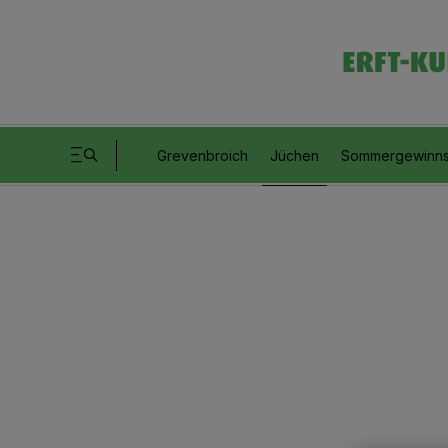
Grevenbroich
Jüchen
Sommergewinns