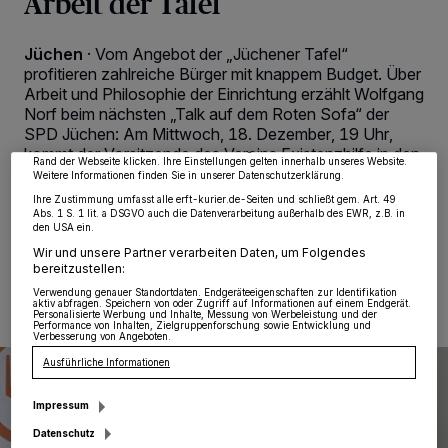
Arbeit der Tafel
Jüchen
·
Vom Angebot der „Jüchener Tafel“
Wir und unsere
218
-Partner speichern und greifen auf personenbezogene Daten
wie Browserdaten oder eindeutige Kennungen auf Ihrem Gerät zu. Durch Auswahl
profitieren zahlreiche Bürger mit knappem Budget. Über
von OK aktivieren Sie Tracking-Technologien für die unter „Wir und unsere
Arbeit und Philosophie der Einrichtung erzählt Wolfgang
Partner verarbeiten Daten, um Ihnen Dienste bereitzustellen“ aufgeführten
Zwecke. Wenn Tracker deaktiviert sind, sind manche Inhalte und Anzeigen
Norf beim nächsten „Talk auf dem Roten Sofa“ der
möglicherweise nicht mehr so relevant für Sie. Sie können dieses Menü jederzeit
SPD Jüchen: Am Mittwoch, 18. Dezember, 19 Uhr,
wieder aufrufen, um Ihre Einstellungen zu ändern oder Ihre Einwilligung zu
widerrufen, indem Sie auf den Link Einstellungen oder Ablehnen am unteren
kommt der Vorsitzende des Vereins Existenzhilfe in den
Rand der Webseite klicken. Ihre Einstellungen gelten innerhalb unseres Website.
„Roten Salon“ an der Odenkirchener Straße 26.
Weitere Informationen finden Sie in unserer Datenschutzerklärung.
Ihre Zustimmung umfasst alle erft-kurier.de-Seiten und schließt gem. Art. 49
Abs. 1 S. 1 lit. a DSGVO auch die Datenverarbeitung außerhalb des EWR, z.B. in
den USA ein.
Wir und unsere Partner verarbeiten Daten, um Folgendes
11.12.2024 , 08:00 Uhr
Eine Minute Lesezeit
bereitzustellen:
Verwendung genauer Standortdaten. Endgeräteeigenschaften zur Identifikation
aktiv abfragen. Speichern von oder Zugriff auf Informationen auf einem Endgerät.
Personalisierte Werbung und Inhalte, Messung von Werbeleistung und der
Performance von Inhalten, Zielgruppenforschung sowie Entwicklung und
Verbesserung von Angeboten.
Ausführliche Informationen
Impressum
Datenschutz