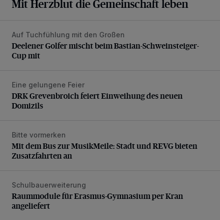
Mit Herzblut die Gemeinschaft leben
Auf Tuchfühlung mit den Großen
Deelener Golfer mischt beim Bastian-Schweinsteiger-Cup 
Deelener Golfer mischt beim Bastian-Schweinsteiger-
Cup mit
Eine gelungene Feier
DRK Grevenbroich feiert Einweihung des neuen Domizils
DRK Grevenbroich feiert Einweihung des neuen
Domizils
Bitte vormerken
Mit dem Bus zur MusikMeile: Stadt und REVG bieten Zusat
Mit dem Bus zur MusikMeile: Stadt und REVG bieten
Zusatzfahrten an
Schulbauerweiterung
Raummodule für Erasmus-Gymnasium per Kran angeliefer
Raummodule für Erasmus-Gymnasium per Kran
angeliefert