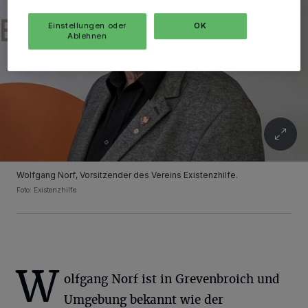
Einstellungen oder
OK
Ablehnen
Wolfgang Norf, Vorsitzender des Vereins Existenzhilfe.
Foto: Existenzhilfe
W
olfgang Norf ist in Grevenbroich und
Umgebung bekannt wie der