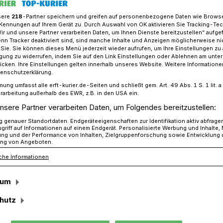
sere
218
-Partner speichern und greifen auf personenbezogene Daten wie Brows
Kennungen auf Ihrem Gerät zu. Durch Auswahl von OK aktivieren Sie Tracking-Te
Wir und unsere Partner verarbeiten Daten, um Ihnen Dienste bereitzustellen“ aufge
formationen rund um den Winterdienst
n Tracker deaktiviert sind, sind manche Inhalte und Anzeigen möglicherweise ni
r Sie. Sie können dieses Menü jederzeit wieder aufrufen, um Ihre Einstellungen zu
ligung zu widerrufen, indem Sie auf den Link Einstellungen oder Ablehnen am unte
icken. Ihre Einstellungen gelten innerhalb unseres Website. Weitere Informationen
tenschutzerklärung.
Eis- und Schneeglätte
mung umfasst alle erft-kurier.de-Seiten und schließt gem. Art. 49 Abs. 1 S. 1 lit
rarbeitung außerhalb des EWR, z.B. in den USA ein.
en rund um den
nsere Partner verarbeiten Daten, um Folgendes bereitzustellen:
genauer Standortdaten. Endgeräteeigenschaften zur Identifikation aktiv abfrage
t
griff auf Informationen auf einem Endgerät. Personalisierte Werbung und Inhalte
ung und der Performance von Inhalten, Zielgruppenforschung sowie Entwicklung
ng von Angeboten.
che Informationen
auf hin, dass überall dort, wo die
 die Satzung auf die Straßenanlieger
sum
Pflicht zur Beseitigung von Eis- und
hutz