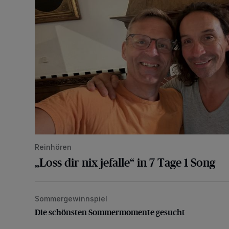
Reinhören
„Loss dir nix jefalle“ in 7 Tage 1 Song
Sommergewinnspiel
Die schönsten Sommermomente gesucht
Die schönsten Sommermomente gesucht