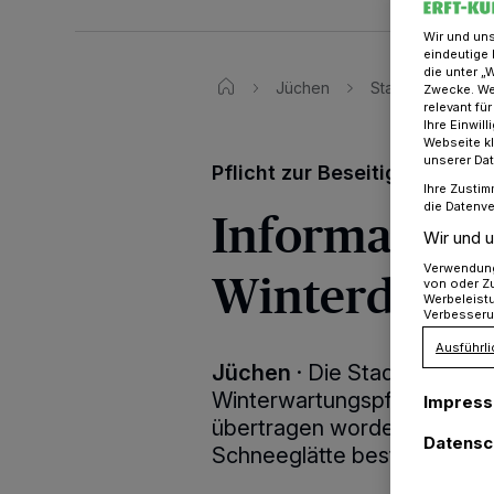
Wir und un
eindeutige 
die unter „
Jüchen
Stadt Jüchen: In
Zwecke. Wen
relevant fü
Ihre Einwil
Webseite kl
unserer Da
Pflicht zur Beseitigung von 
Ihre Zustim
die Datenve
Information
Wir und u
Verwendung 
Winterdiens
von oder Zu
Werbeleist
Verbesseru
Ausführli
Jüchen
·
Die Stadt weist dar
Winterwartungspflicht durch
Impres
übertragen worden ist, eine 
Datensc
Schneeglätte besteht.