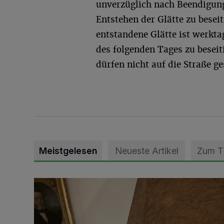
unverzüglich nach Beendigun
Entstehen der Glätte zu besei
entstandene Glätte ist werkta
des folgenden Tages zu besei
dürfen nicht auf die Straße g
Meistgelesen
Neueste Artikel
Zum 
„Loss dir nix jefalle“ in 7 Tage 1 Song