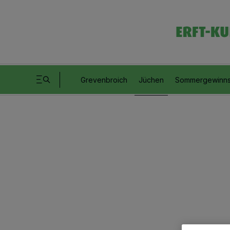
Grevenbroich
Jüchen
Sommergewinns