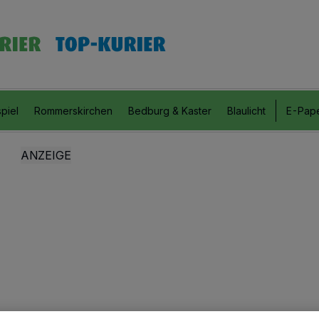
piel
Rommerskirchen
Bedburg & Kaster
Blaulicht
E-Pap