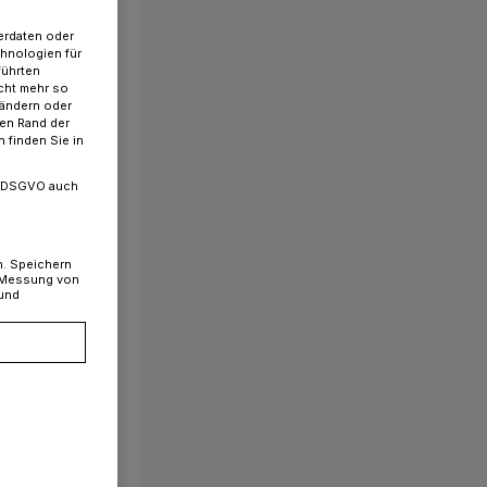
erdaten oder
chnologien für
führten
cht mehr so
 ändern oder
ren Rand der
 finden Sie in
. a DSGVO auch
n. Speichern
, Messung von
 und