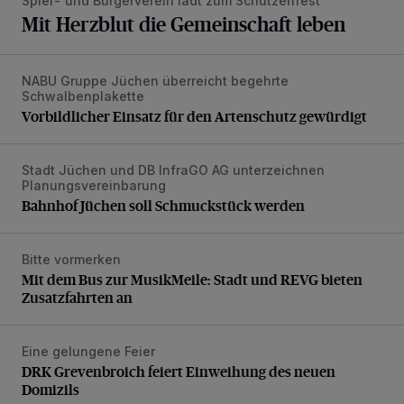
Spiel- und Bürgerverein lädt zum Schützenfest
Mit Herzblut die Gemeinschaft leben
NABU Gruppe Jüchen überreicht begehrte
Vorbildlicher Einsatz für den Artenschutz gewürdigt
Schwalbenplakette
Vorbildlicher Einsatz für den Artenschutz gewürdigt
Stadt Jüchen und DB InfraGO AG unterzeichnen
Bahnhof Jüchen soll Schmuckstück werden
Planungsvereinbarung
Bahnhof Jüchen soll Schmuckstück werden
Bitte vormerken
Mit dem Bus zur MusikMeile: Stadt und REVG bieten Zusat
Mit dem Bus zur MusikMeile: Stadt und REVG bieten
Zusatzfahrten an
Eine gelungene Feier
DRK Grevenbroich feiert Einweihung des neuen Domizils
DRK Grevenbroich feiert Einweihung des neuen
Domizils