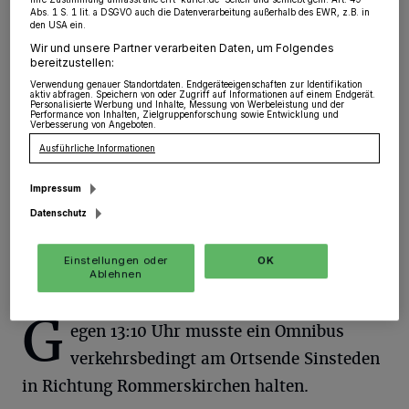
Schwerverletzte
Ihre Zustimmung umfasst alle erft-kurier.de-Seiten und schließt gem. Art. 49
Abs. 1 S. 1 lit. a DSGVO auch die Datenverarbeitung außerhalb des EWR, z.B. in
den USA ein.
Sinsteden
·
Am Mittwochnachmittag forderte ein
Wir und unsere Partner verarbeiten Daten, um Folgendes
bereitzustellen:
Verkehrsunfall auf der Bundesstraße 59 eine
Schwerverletzte.
Verwendung genauer Standortdaten. Endgeräteeigenschaften zur Identifikation
aktiv abfragen. Speichern von oder Zugriff auf Informationen auf einem Endgerät.
Personalisierte Werbung und Inhalte, Messung von Werbeleistung und der
Performance von Inhalten, Zielgruppenforschung sowie Entwicklung und
Verbesserung von Angeboten.
Ausführliche Informationen
28.02.2019 , 08:31 Uhr
Eine Minute Lesezeit
Impressum
Datenschutz
Einstellungen oder
OK
Ablehnen
G
egen 13:10 Uhr musste ein Omnibus
verkehrsbedingt am Ortsende Sinsteden
in Richtung Rommerskirchen halten.