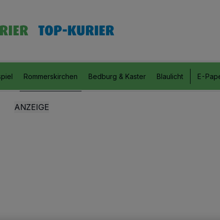
piel
Rommerskirchen
Bedburg & Kaster
Blaulicht
E-Pap