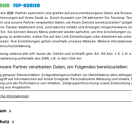
sere
218
-Partner speichern und greifen auf personenbezogene Daten wie Brows
Kennungen auf Ihrem Gerät zu. Durch Auswahl von OK aktivieren Sie Tracking-Te
Wir und unsere Partner verarbeiten Daten, um Ihnen Dienste bereitzustellen“ aufge
kirchen: Sternsinger aus St. Peter bringen auf Wunsch den Segen
n Tracker deaktiviert sind, sind manche Inhalte und Anzeigen möglicherweise ni
r Sie. Sie können dieses Menü jederzeit wieder aufrufen, um Ihre Einstellungen zu
ligung zu widerrufen, indem Sie auf den Link Einstellungen oder Ablehnen am unte
icken. Ihre Einstellungen gelten innerhalb unseres Website. Weitere Informationen
nkt der Aktion
tenschutzerklärung.
mung umfasst alle erft-kurier.de-Seiten und schließt gem. Art. 49 Abs. 1 S. 1 lit
bringen die
rarbeitung außerhalb des EWR, z.B. in den USA ein.
nsere Partner verarbeiten Daten, um Folgendes bereitzustellen:
us St. Peter
genauer Standortdaten. Endgeräteeigenschaften zur Identifikation aktiv abfrage
griff auf Informationen auf einem Endgerät. Personalisierte Werbung und Inhalte
ung und der Performance von Inhalten, Zielgruppenforschung sowie Entwicklung
ng von Angeboten.
chen den Segen
che Informationen
sum
nsinger aus St. Peter Rommerskirchen
hutz
m Einsatz für benachteiligte Kinder in aller
i im Mittelpunkt der 64. Aktion