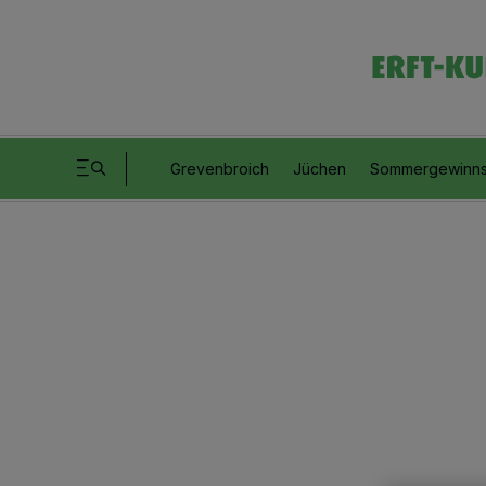
Grevenbroich
Jüchen
Sommergewinns