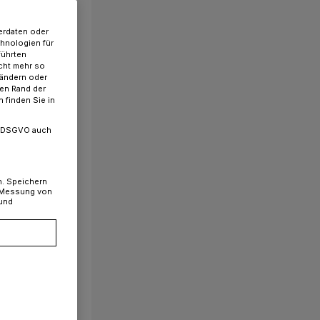
erdaten oder
chnologien für
führten
cht mehr so
 ändern oder
ren Rand der
 finden Sie in
. a DSGVO auch
n. Speichern
, Messung von
 und