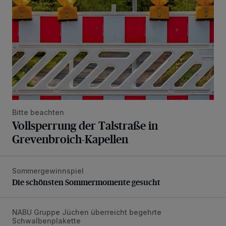
Bitte beachten
Vollsperrung der Talstraße in
Grevenbroich-Kapellen
Sommergewinnspiel
Die schönsten Sommermomente gesucht
Die schönsten Sommermomente gesucht
NABU Gruppe Jüchen überreicht begehrte
Vorbildlicher Einsatz für den Artenschutz gewürdigt
Schwalbenplakette