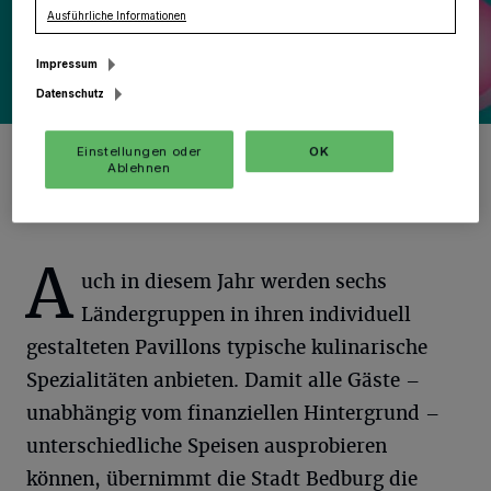
Ausführliche Informationen
Impressum
Datenschutz
Foto: KV/Repro: -gpn.
Einstellungen oder
OK
Ablehnen
A
uch in diesem Jahr werden sechs
Ländergruppen in ihren individuell
gestalteten Pavillons typische kulinarische
Spezialitäten anbieten. Damit alle Gäste –
unabhängig vom finanziellen Hintergrund –
unterschiedliche Speisen ausprobieren
können, übernimmt die Stadt Bedburg die