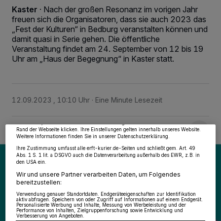
Kaster
·
Nach der großen Resonanz im vorigen Jahr
freuen sich die Organisatoren, dass sie auch 2023 das
„Fest der Kulturen“ in Bedburg veranstalten können und
damit quasi in Serie gehen. Die öffentliche
Veranstaltung findet am 24. September von 12 bis 19
Uhr am „Haus der Begegnung“ in Kaster statt.
Wir und unsere
218
-Partner speichern und greifen auf personenbezogene Daten
wie Browserdaten oder eindeutige Kennungen auf Ihrem Gerät zu. Durch Auswahl
von OK aktivieren Sie Tracking-Technologien für die unter „Wir und unsere
Partner verarbeiten Daten, um Ihnen Dienste bereitzustellen“ aufgeführten
12.09.2023 , 10:10 Uhr
Eine Minute Lesezeit
Zwecke. Wenn Tracker deaktiviert sind, sind manche Inhalte und Anzeigen
möglicherweise nicht mehr so relevant für Sie. Sie können dieses Menü jederzeit
wieder aufrufen, um Ihre Einstellungen zu ändern oder Ihre Einwilligung zu
widerrufen, indem Sie auf den Link Einstellungen oder Ablehnen am unteren
Rand der Webseite klicken. Ihre Einstellungen gelten innerhalb unseres Website.
Weitere Informationen finden Sie in unserer Datenschutzerklärung.
Ihre Zustimmung umfasst alle erft-kurier.de-Seiten und schließt gem. Art. 49
Abs. 1 S. 1 lit. a DSGVO auch die Datenverarbeitung außerhalb des EWR, z.B. in
den USA ein.
Wir und unsere Partner verarbeiten Daten, um Folgendes
bereitzustellen:
Verwendung genauer Standortdaten. Endgeräteeigenschaften zur Identifikation
aktiv abfragen. Speichern von oder Zugriff auf Informationen auf einem Endgerät.
Personalisierte Werbung und Inhalte, Messung von Werbeleistung und der
Performance von Inhalten, Zielgruppenforschung sowie Entwicklung und
Verbesserung von Angeboten.