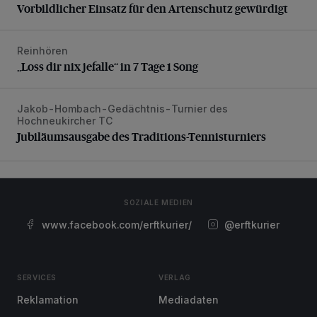
Vorbildlicher Einsatz für den Artenschutz gewürdigt
Reinhören
„Loss dir nix jefalle“ in 7 Tage 1 Song
„Loss dir nix jefalle“ in 7 Tage 1 Song
Jakob-Hombach-Gedächtnis-Turnier des
Jubiläumsausgabe des Traditions-Tennisturniers
Hochneukircher TC
Jubiläumsausgabe des Traditions-Tennisturniers
SOZIALE MEDIEN
www.facebook.com/erftkurier/
@erftkurier
SERVICES
VERLAG
Reklamation
Mediadaten