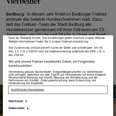
Vierbeiner
Wir und unsere
218
-Partner speichern und greifen auf personenbezogene Daten
wie Browserdaten oder eindeutige Kennungen auf Ihrem Gerät zu. Durch Auswahl
Bedburg
·
In diesem Jahr findet im Bedburger Freibad
von OK aktivieren Sie Tracking-Technologien für die unter „Wir und unsere
erstmals das beliebte Hundeschwimmen statt. Dazu
Partner verarbeiten Daten, um Ihnen Dienste bereitzustellen“ aufgeführten
lädt das Freibad-Team der Stadt Bedburg alle
Zwecke. Wenn Tracker deaktiviert sind, sind manche Inhalte und Anzeigen
möglicherweise nicht mehr so relevant für Sie. Sie können dieses Menü jederzeit
Hundebesitzer gemeinsam mit ihren Fellnasen am 23.
wieder aufrufen, um Ihre Einstellungen zu ändern oder Ihre Einwilligung zu
September von 10 Uhr und 19 Uhr zu Spiel und Spaß
widerrufen, indem Sie auf den Link Einstellungen oder Ablehnen am unteren
Rand der Webseite klicken. Ihre Einstellungen gelten innerhalb unseres Website.
im Wasser ein.
Weitere Informationen finden Sie in unserer Datenschutzerklärung.
Ihre Zustimmung umfasst alle erft-kurier.de-Seiten und schließt gem. Art. 49
Abs. 1 S. 1 lit. a DSGVO auch die Datenverarbeitung außerhalb des EWR, z.B. in
den USA ein.
01.09.2023 , 11:38 Uhr
Eine Minute Lesezeit
Wir und unsere Partner verarbeiten Daten, um Folgendes
bereitzustellen:
Verwendung genauer Standortdaten. Endgeräteeigenschaften zur Identifikation
aktiv abfragen. Speichern von oder Zugriff auf Informationen auf einem Endgerät.
Personalisierte Werbung und Inhalte, Messung von Werbeleistung und der
Performance von Inhalten, Zielgruppenforschung sowie Entwicklung und
Verbesserung von Angeboten.
Ausführliche Informationen
Impressum
Datenschutz