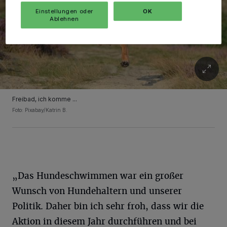
Einstellungen oder
OK
Ablehnen
Freibad, ich komme ...
Foto: Pixabay/Katrin B.
„Das Hundeschwimmen war ein großer
Wunsch von Hundehaltern und unserer
Politik. Daher bin ich sehr froh, dass wir die
Aktion in diesem Jahr durchführen und bei