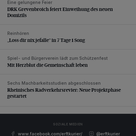
Eine gelungene Feier
DRK Grevenbroich feiert Einweihung des neuen Domizils
DRK Grevenbroich feiert Einweihung des neuen
Domizils
Reinhören
„Loss dir nix jefalle“ in 7 Tage 1 Song
„Loss dir nix jefalle“ in 7 Tage 1 Song
Spiel- und Bürgerverein lädt zum Schützenfest
Mit Herzblut die Gemeinschaft leben
Mit Herzblut die Gemeinschaft leben
Sechs Machbarkeitsstudien abgeschlossen
Rheinisches Radverkehrsrevier: Neue Projektphase gestart
Rheinisches Radverkehrsrevier: Neue Projektphase
gestartet
SOZIALE MEDIEN
www.facebook.com/erftkurier/
@erftkurier