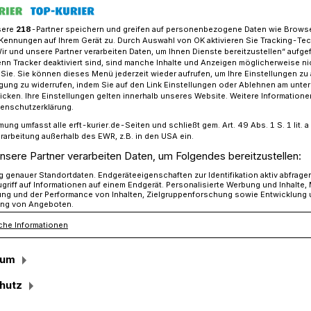
sere
218
-Partner speichern und greifen auf personenbezogene Daten wie Brows
Kennungen auf Ihrem Gerät zu. Durch Auswahl von OK aktivieren Sie Tracking-Te
Wir und unsere Partner verarbeiten Daten, um Ihnen Dienste bereitzustellen“ aufge
-Harff feiert Schützenfest in Kaster:​
n Tracker deaktiviert sind, sind manche Inhalte und Anzeigen möglicherweise ni
r Sie. Sie können dieses Menü jederzeit wieder aufrufen, um Ihre Einstellungen zu
ligung zu widerrufen, indem Sie auf den Link Einstellungen oder Ablehnen am unte
icken. Ihre Einstellungen gelten innerhalb unseres Website. Weitere Informationen
r:
tenschutzerklärung.
mung umfasst alle erft-kurier.de-Seiten und schließt gem. Art. 49 Abs. 1 S. 1 lit
onen erhalten
rarbeitung außerhalb des EWR, z.B. in den USA ein.
nsere Partner verarbeiten Daten, um Folgendes bereitzustellen:
genauer Standortdaten. Endgeräteeigenschaften zur Identifikation aktiv abfrage
griff auf Informationen auf einem Endgerät. Personalisierte Werbung und Inhalte
nus“-Bürger-Schützen-Bruderschaft
ung und der Performance von Inhalten, Zielgruppenforschung sowie Entwicklung
ng von Angeboten.
rt vom 19. bis 21. August ihr großes,
che Informationen
est – diesmal unter der Schirmherrschaft
ster des Landes.
sum
hutz