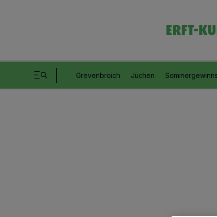
Grevenbroich
Jüchen
Sommergewinns