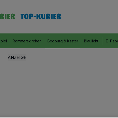
piel
Rommerskirchen
Bedburg & Kaster
Blaulicht
E-Pap