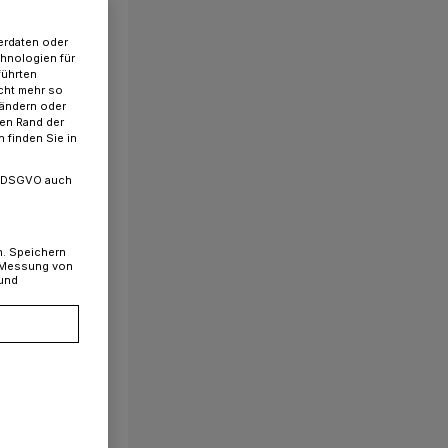
erdaten oder
chnologien für
führten
cht mehr so
 ändern oder
ren Rand der
 finden Sie in
. a DSGVO auch
n. Speichern
, Messung von
 und