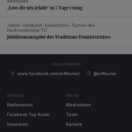
Reinhören
„Loss dir nix jefalle“ in 7 Tage 1 Song
„Loss dir nix jefalle“ in 7 Tage 1 Song
Jakob-Hombach-Gedächtnis-Turnier des
Jubiläumsausgabe des Traditions-Tennisturniers
Hochneukircher TC
Jubiläumsausgabe des Traditions-Tennisturniers
SOZIALE MEDIEN
www.facebook.com/erftkurier/
@erftkurier
SERVICES
VERLAG
Reklamation
Mediadaten
Facebook Top Kurier
Team
Inserieren
Karriere