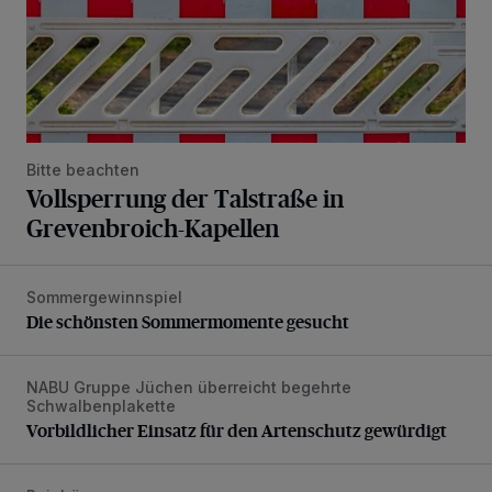
Bitte beachten
Vollsperrung der Talstraße in
Grevenbroich-Kapellen
Sommergewinnspiel
Die schönsten Sommermomente gesucht
Die schönsten Sommermomente gesucht
NABU Gruppe Jüchen überreicht begehrte
Vorbildlicher Einsatz für den Artenschutz gewürdigt
Schwalbenplakette
Vorbildlicher Einsatz für den Artenschutz gewürdigt