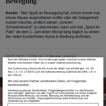
Bewegung“
Kaster
·
Wer Spaß an Bewegung hat, schon immer mal
etwas Neues ausprobieren wollte oder die Gelegenheit
nutzen möchte, endlich seinen „inneren
Schweinehund“ zu überwinden, kann sich bei „Sport im
Park“ ab dem 1. Juni einen Monat lang täglich zu einem
Wir und unsere
218
-Partner speichern und greifen auf personenbezogene Daten
der vielen kostenfreien Kurse in Bedburg einfinden.
wie Browserdaten oder eindeutige Kennungen auf Ihrem Gerät zu. Durch Auswahl
von OK aktivieren Sie Tracking-Technologien für die unter „Wir und unsere
Partner verarbeiten Daten, um Ihnen Dienste bereitzustellen“ aufgeführten
Zwecke. Wenn Tracker deaktiviert sind, sind manche Inhalte und Anzeigen
möglicherweise nicht mehr so relevant für Sie. Sie können dieses Menü jederzeit
wieder aufrufen, um Ihre Einstellungen zu ändern oder Ihre Einwilligung zu
06.05.2025 , 10:06 Uhr
2 Minuten Lesezeit
widerrufen, indem Sie auf den Link Einstellungen oder Ablehnen am unteren
Rand der Webseite klicken. Ihre Einstellungen gelten innerhalb unseres Website.
Weitere Informationen finden Sie in unserer Datenschutzerklärung.
Ihre Zustimmung umfasst alle erft-kurier.de-Seiten und schließt gem. Art. 49
Abs. 1 S. 1 lit. a DSGVO auch die Datenverarbeitung außerhalb des EWR, z.B. in
den USA ein.
Wir und unsere Partner verarbeiten Daten, um Folgendes
bereitzustellen:
Verwendung genauer Standortdaten. Endgeräteeigenschaften zur Identifikation
aktiv abfragen. Speichern von oder Zugriff auf Informationen auf einem Endgerät.
Personalisierte Werbung und Inhalte, Messung von Werbeleistung und der
Performance von Inhalten, Zielgruppenforschung sowie Entwicklung und
Verbesserung von Angeboten.