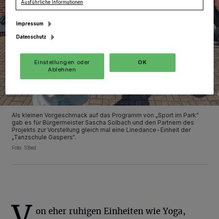
Ausführliche Informationen
Impressum
Datenschutz
Einstellungen oder
OK
Ablehnen
Als kleinen Vorgeschmack auf das Programm von „Sport im Park“
gab es für Bürgermeister Sascha Solbach und den Partnern des
Projekts zur Vorstellung gleich mal eine Linedance-Einheit der
„Tanzschule Gaspers“.
Foto: SBed.
V
on eher ruhigen Einheiten wie Yoga,