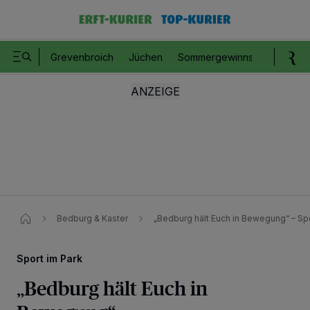
Grevenbroich
Jüchen
Sommergewinnspiel
Romm
Bedburg & Kaster
„Bedburg hält Euch in Bewegung“ – Spo
Sport im Park
„Bedburg hält Euch in