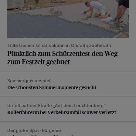
Tolle Gemeinschaftsaktion in Gierath/Gubberath
Pünktlich zum Schützenfest den Weg
zum Festzelt geebnet
Sommergewinnspiel
Die schönsten Sommermomente gesucht
Die schönsten Sommermomente gesucht
Unfall auf der Straße „Auf dem Leuchtenberg“
Rollerfahrerin bei Verkehrsunfall schwer verletzt
Rollerfahrerin bei Verkehrsunfall schwer verletzt
Der große Spar-Ratgeber
Lohnen sich kompatible Druckerpatronen?