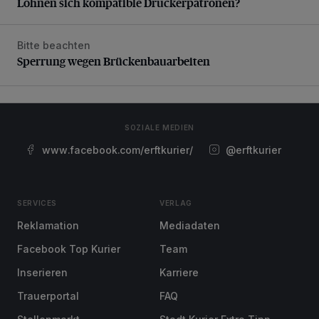
Lohnen sich kompatible Druckerpatronen?
Bitte beachten
Sperrung wegen Brückenbauarbeiten
Sperrung wegen Brückenbauarbeiten
SOZIALE MEDIEN
www.facebook.com/erftkurier/
@erftkurier
SERVICES
VERLAG
Reklamation
Mediadaten
Facebook Top Kurier
Team
Inserieren
Karriere
Trauerportal
FAQ