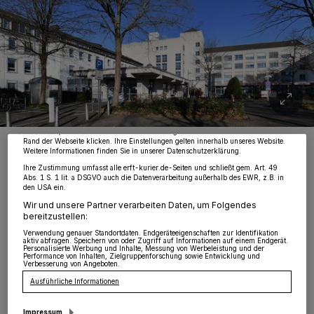
Wir und unsere
218
-Partner speichern und greifen auf personenbezogene Daten
wie Browserdaten oder eindeutige Kennungen auf Ihrem Gerät zu. Durch Auswahl
von OK aktivieren Sie Tracking-Technologien für die unter „Wir und unsere
Partner verarbeiten Daten, um Ihnen Dienste bereitzustellen“ aufgeführten
Zwecke. Wenn Tracker deaktiviert sind, sind manche Inhalte und Anzeigen
möglicherweise nicht mehr so relevant für Sie. Sie können dieses Menü jederzeit
wieder aufrufen, um Ihre Einstellungen zu ändern oder Ihre Einwilligung zu
widerrufen, indem Sie auf den Link Einstellungen oder Ablehnen am unteren
Foto: RKN/Michael Reuter
Rand der Webseite klicken. Ihre Einstellungen gelten innerhalb unseres Website.
Weitere Informationen finden Sie in unserer Datenschutzerklärung.
Ihre Zustimmung umfasst alle erft-kurier.de-Seiten und schließt gem. Art. 49
Abs. 1 S. 1 lit. a DSGVO auch die Datenverarbeitung außerhalb des EWR, z.B. in
den USA ein.
Wir und unsere Partner verarbeiten Daten, um Folgendes
D
bereitzustellen:
as Personal habe das genaue Datum der
Verwendung genauer Standortdaten. Endgeräteeigenschaften zur Identifikation
aktiv abfragen. Speichern von oder Zugriff auf Informationen auf einem Endgerät.
Schließungen kurzfristig erhalten, die
Personalisierte Werbung und Inhalte, Messung von Werbeleistung und der
Performance von Inhalten, Zielgruppenforschung sowie Entwicklung und
Verbesserung von Angeboten.
Schließung war zuletzt für Mitte Juli im
Ausführliche Informationen
Gespräch.
Impressum