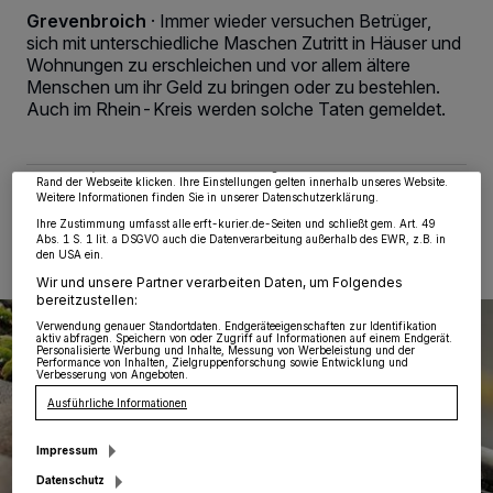
Grevenbroich
·
Immer wieder versuchen Betrüger,
sich mit unterschiedliche Maschen Zutritt in Häuser und
Wir und unsere
218
-Partner speichern und greifen auf personenbezogene Daten
Wohnungen zu erschleichen und vor allem ältere
wie Browserdaten oder eindeutige Kennungen auf Ihrem Gerät zu. Durch Auswahl
Menschen um ihr Geld zu bringen oder zu bestehlen.
von OK aktivieren Sie Tracking-Technologien für die unter „Wir und unsere
Auch im Rhein-Kreis werden solche Taten gemeldet.
Partner verarbeiten Daten, um Ihnen Dienste bereitzustellen“ aufgeführten
Zwecke. Wenn Tracker deaktiviert sind, sind manche Inhalte und Anzeigen
möglicherweise nicht mehr so relevant für Sie. Sie können dieses Menü jederzeit
wieder aufrufen, um Ihre Einstellungen zu ändern oder Ihre Einwilligung zu
widerrufen, indem Sie auf den Link Einstellungen oder Ablehnen am unteren
Rand der Webseite klicken. Ihre Einstellungen gelten innerhalb unseres Website.
Weitere Informationen finden Sie in unserer Datenschutzerklärung.
14.09.2024 , 08:56 Uhr
2 Minuten Lesezeit
Ihre Zustimmung umfasst alle erft-kurier.de-Seiten und schließt gem. Art. 49
Abs. 1 S. 1 lit. a DSGVO auch die Datenverarbeitung außerhalb des EWR, z.B. in
den USA ein.
Wir und unsere Partner verarbeiten Daten, um Folgendes
bereitzustellen:
Verwendung genauer Standortdaten. Endgeräteeigenschaften zur Identifikation
aktiv abfragen. Speichern von oder Zugriff auf Informationen auf einem Endgerät.
Personalisierte Werbung und Inhalte, Messung von Werbeleistung und der
Performance von Inhalten, Zielgruppenforschung sowie Entwicklung und
Verbesserung von Angeboten.
Ausführliche Informationen
Impressum
Datenschutz