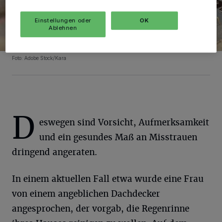
Einstellungen oder
OK
Ablehnen
Foto:
Adobe Stock/Kara
D
eswegen sind Vorsicht, Aufmerksamkeit
und ein gesundes Maß an Misstrauen
dringend angeraten.
In einem aktuellen Fall etwa wurde eine Frau
von einem angeblichen Dachdecker
angesprochen, der vorgab, die Regenrinne