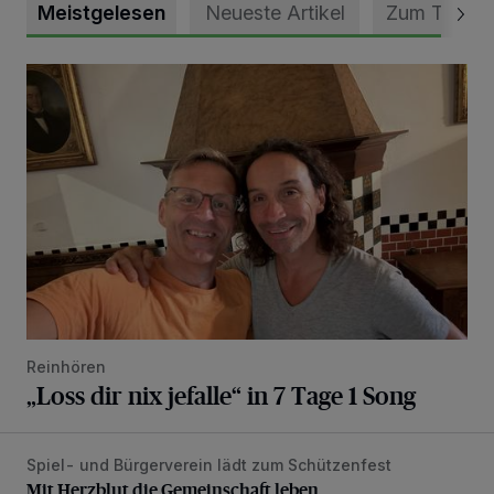
Meistgelesen
Neueste Artikel
Zum Thema
„Loss dir nix jefalle“ in 7 Tage 1 Song
Reinhören
„Loss dir nix jefalle“ in 7 Tage 1 Song
Spiel- und Bürgerverein lädt zum Schützenfest
Mit Herzblut die Gemeinschaft leben
Mit Herzblut die Gemeinschaft leben