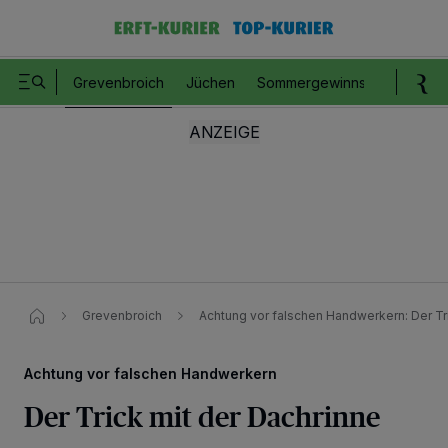
Grevenbroich
Jüchen
Sommergewinnspiel
Romm
Grevenbroich
Achtung vor falschen Handwerkern: Der Tr
Achtung vor falschen Handwerkern
Der Trick mit der Dachrinne