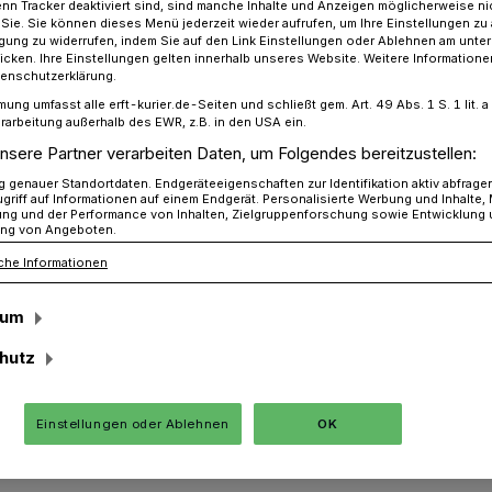
n Tracker deaktiviert sind, sind manche Inhalte und Anzeigen möglicherweise ni
r Sie. Sie können dieses Menü jederzeit wieder aufrufen, um Ihre Einstellungen zu
ligung zu widerrufen, indem Sie auf den Link Einstellungen oder Ablehnen am unte
icken. Ihre Einstellungen gelten innerhalb unseres Website. Weitere Informationen
tenschutzerklärung.
ie Eltern im Rhein-Kreis: Zeugnistelefon
mung umfasst alle erft-kurier.de-Seiten und schließt gem. Art. 49 Abs. 1 S. 1 lit
rarbeitung außerhalb des EWR, z.B. in den USA ein.
nsere Partner verarbeiten Daten, um Folgendes bereitzustellen:
genauer Standortdaten. Endgeräteeigenschaften zur Identifikation aktiv abfrage
griff auf Informationen auf einem Endgerät. Personalisierte Werbung und Inhalte
on
ung und der Performance von Inhalten, Zielgruppenforschung sowie Entwicklung
ng von Angeboten.
che Informationen
 an Erft und Gillbach bekommen am
sum
nisse. Der „Schulpsychologische Dienst“
hutz
her an diesem Tag eine telefonische
s Zeugnis an.
Einstellungen oder Ablehnen
OK