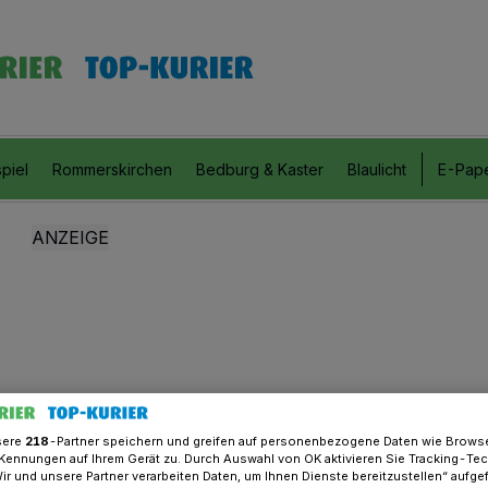
piel
Rommerskirchen
Bedburg & Kaster
Blaulicht
E-Pap
sere
218
-Partner speichern und greifen auf personenbezogene Daten wie Brows
Kennungen auf Ihrem Gerät zu. Durch Auswahl von OK aktivieren Sie Tracking-Te
Wir und unsere Partner verarbeiten Daten, um Ihnen Dienste bereitzustellen“ aufge