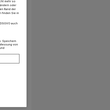
cht mehr so
 ändern oder
ren Rand der
 finden Sie in
. a DSGVO auch
n. Speichern
, Messung von
 und