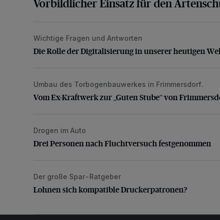
Vorbildlicher Einsatz für den Artensc
Wichtige Fragen und Antworten
Die Rolle der Digitalisierung in unserer heutigen Welt
Die Rolle der Digitalisierung in unserer heutigen We
Umbau des Torbogenbauwerkes in Frimmersdorf.
Vom Ex-Kraftwerk zur „Guten Stube“ von Frimmersd
Vom Ex-Kraftwerk zur „Guten Stube“ von Frimmersd
Drogen im Auto
Drei Personen nach Fluchtversuch festgenommen
Drei Personen nach Fluchtversuch festgenommen
Der große Spar-Ratgeber
Lohnen sich kompatible Druckerpatronen?
Lohnen sich kompatible Druckerpatronen?