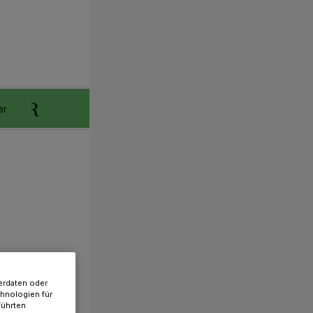
er
Anzeigen aufgeben
Reklamation
erdaten oder
chnologien für
führten