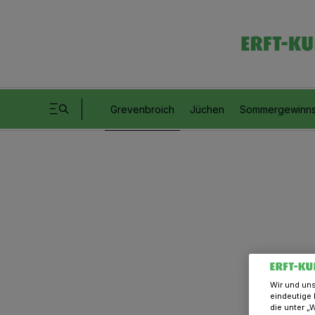
Grevenbroich
Jüchen
Sommergewinns
Wir und un
eindeutige 
die unter „