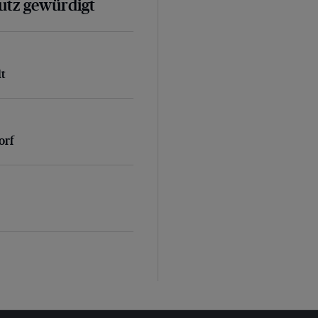
hutz gewürdigt
lt
orf
orf