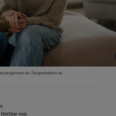
reszeugnissen ein Zeugnistelefon an.
er
 Hotline von