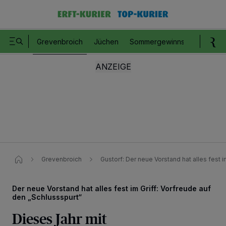
Grevenbroich
Jüchen
Sommergewinnspiel
Romm
Grevenbroich
Gustorf: Der neue Vorstand hat alles fest i
Der neue Vorstand hat alles fest im Griff: Vorfreude auf
den „Schlussspurt“
Dieses Jahr mit