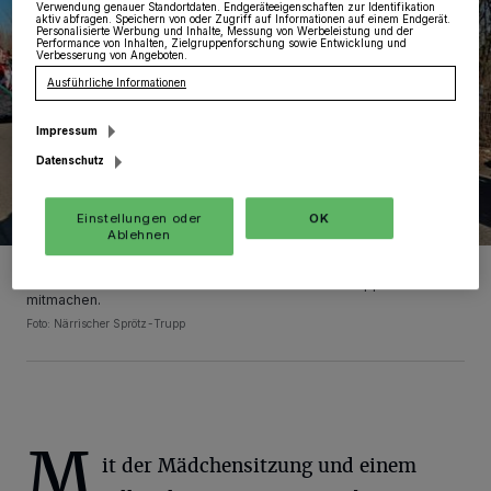
Verwendung genauer Standortdaten. Endgeräteeigenschaften zur Identifikation
aktiv abfragen. Speichern von oder Zugriff auf Informationen auf einem Endgerät.
Personalisierte Werbung und Inhalte, Messung von Werbeleistung und der
Performance von Inhalten, Zielgruppenforschung sowie Entwicklung und
Verbesserung von Angeboten.
Ausführliche Informationen
Impressum
Datenschutz
Einstellungen oder
OK
Ablehnen
„Der Rosenmontag ist unser Höhepunkt.“ Der große Umzug startet
um 14.11 Uhr. Jeder kann sich anmelden und als Gruppe
mitmachen.
Foto: Närrischer Sprötz-Trupp
M
it der Mädchensitzung und einem