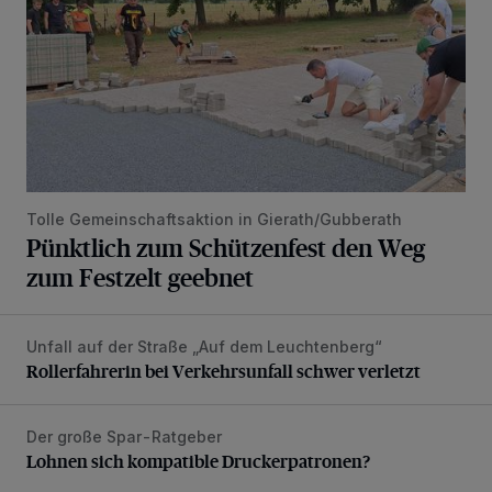
Tolle Gemeinschaftsaktion in Gierath/Gubberath
Pünktlich zum Schützenfest den Weg
zum Festzelt geebnet
Unfall auf der Straße „Auf dem Leuchtenberg“
Rollerfahrerin bei Verkehrsunfall schwer verletzt
Rollerfahrerin bei Verkehrsunfall schwer verletzt
Der große Spar-Ratgeber
Lohnen sich kompatible Druckerpatronen?
Lohnen sich kompatible Druckerpatronen?