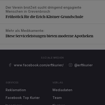
Der Verein brotZeit sucht dringend engagierte
Frühstück für die Erich-Kästner-Grundschule
Menschen in Grevenbroich
Frühstück für die Erich-Kästner-Grundschule
Mehr als Medikamente:
Diese Serviceleistungen bieten moderne Apotheken
Diese Serviceleistungen bieten moderne Apotheken
SOZIALE MEDIEN
www.facebook.com/erftkurier/
@erftkurier
SERVICES
VERLAG
Reklamation
Mediadaten
Facebook Top Kurier
Team