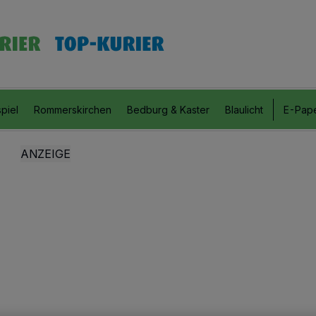
piel
Rommerskirchen
Bedburg & Kaster
Blaulicht
E-Pap