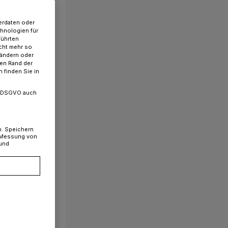
erdaten oder
chnologien für
führten
cht mehr so
 ändern oder
ren Rand der
 finden Sie in
. a DSGVO auch
n. Speichern
, Messung von
 und