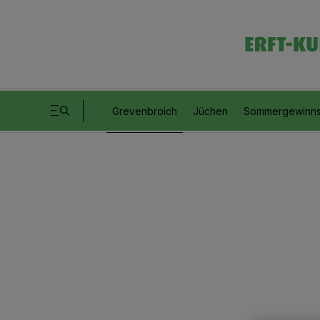
Grevenbroich
Jüchen
Sommergewinns