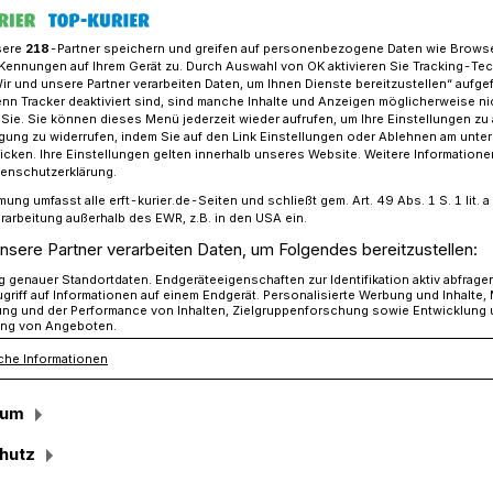
sere
218
-Partner speichern und greifen auf personenbezogene Daten wie Brows
Kennungen auf Ihrem Gerät zu. Durch Auswahl von OK aktivieren Sie Tracking-Te
Wir und unsere Partner verarbeiten Daten, um Ihnen Dienste bereitzustellen“ aufge
ng zur Fachkräftesicherung am mittleren Niederrhein unterzeichnet
n Tracker deaktiviert sind, sind manche Inhalte und Anzeigen möglicherweise ni
r Sie. Sie können dieses Menü jederzeit wieder aufrufen, um Ihre Einstellungen zu
ligung zu widerrufen, indem Sie auf den Link Einstellungen oder Ablehnen am unte
icken. Ihre Einstellungen gelten innerhalb unseres Website. Weitere Informationen
sicherung am mittleren Niederrhein
tenschutzerklärung.
mung umfasst alle erft-kurier.de-Seiten und schließt gem. Art. 49 Abs. 1 S. 1 lit
rarbeitung außerhalb des EWR, z.B. in den USA ein.
Signal“
nsere Partner verarbeiten Daten, um Folgendes bereitzustellen:
genauer Standortdaten. Endgeräteeigenschaften zur Identifikation aktiv abfrage
griff auf Informationen auf einem Endgerät. Personalisierte Werbung und Inhalte
ung und der Performance von Inhalten, Zielgruppenforschung sowie Entwicklung
ng von Angeboten.
Mittlerer Niederrhein“ und die
tional NRW“ (FAI NRW) haben im Kreishaus
che Informationen
ung unterzeichnet.
sum
hutz