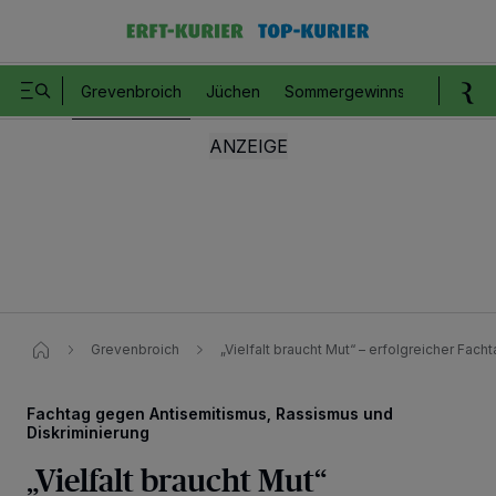
Grevenbroich
Jüchen
Sommergewinnspiel
Romm
Grevenbroich
„Vielfalt braucht Mut“ – erfolgreicher Fa
Fachtag gegen Antisemitismus, Rassismus und
Diskriminierung
„Vielfalt braucht Mut“