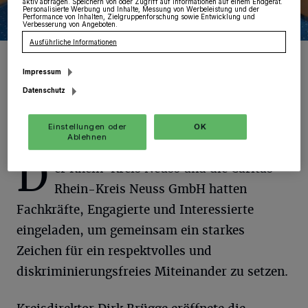
aktiv abfragen. Speichern von oder Zugriff auf Informationen auf einem Endgerät.
Personalisierte Werbung und Inhalte, Messung von Werbeleistung und der
Performance von Inhalten, Zielgruppenforschung sowie Entwicklung und
Verbesserung von Angeboten.
Ausführliche Informationen
Die Veranstalter zeigten sich äußerst zufrieden mit dem Erfolg des
Fachtages im Kreissitzungssaal.
Impressum
Foto: Rhein-Kreis Neuss/Stefan Büntig
Datenschutz
Einstellungen oder
OK
Ablehnen
D
er Rhein-Kreis Neuss und die Caritas
Rhein-Kreis Neuss GmbH hatten
Fachkräfte, Engagierte und Interessierte
eingeladen, um gemeinsam ein starkes
Zeichen für ein respektvolles und
diskriminierungsfreies Miteinander zu setzen.