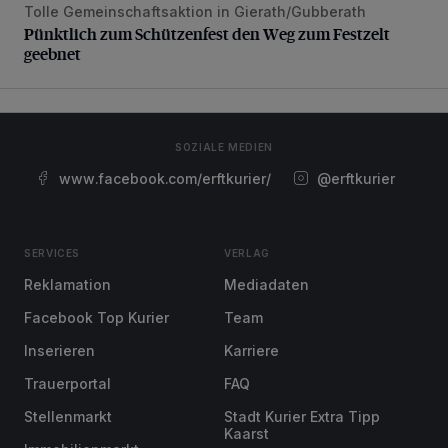
Tolle Gemeinschaftsaktion in Gierath/Gubberath
Pünktlich zum Schützenfest den Weg zum Festzelt geebne
Pünktlich zum Schützenfest den Weg zum Festzelt
geebnet
SOZIALE MEDIEN
www.facebook.com/erftkurier/
@erftkurier
SERVICES
VERLAG
Reklamation
Mediadaten
Facebook Top Kurier
Team
Inserieren
Karriere
Trauerportal
FAQ
Stellenmarkt
Stadt Kurier Extra Tipp
Kaarst