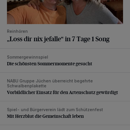
Reinhören
„Loss dir nix jefalle“ in 7 Tage 1 Song
Sommergewinnspiel
Die schönsten Sommermomente gesucht
Die schönsten Sommermomente gesucht
NABU Gruppe Jüchen überreicht begehrte
Vorbildlicher Einsatz für den Artenschutz gewürdigt
Schwalbenplakette
Vorbildlicher Einsatz für den Artenschutz gewürdigt
Spiel- und Bürgerverein lädt zum Schützenfest
Mit Herzblut die Gemeinschaft leben
Mit Herzblut die Gemeinschaft leben