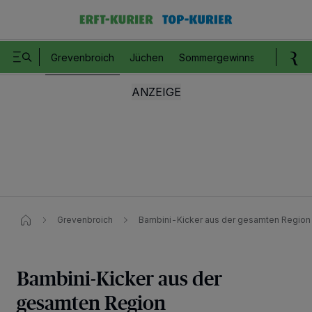
Grevenbroich
Jüchen
Sommergewinnspiel
Romm
Grevenbroich
Bambini-Kicker aus der gesamten Region
Bambini-Kicker aus der
gesamten Region