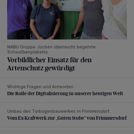
NABU Gruppe Jüchen überreicht begehrte
Schwalbenplakette
Vorbildlicher Einsatz für den
Artenschutz gewürdigt
Wichtige Fragen und Antworten
Die Rolle der Digitalisierung in unserer heutigen Welt
Die Rolle der Digitalisierung in unserer heutigen Welt
Umbau des Torbogenbauwerkes in Frimmersdorf.
Vom Ex-Kraftwerk zur „Guten Stube“ von Frimmersdorf
Vom Ex-Kraftwerk zur „Guten Stube“ von Frimmersdorf