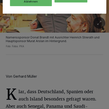
Ablehnen
Namenssponsor Donat Brandt mit Ausrichter Heinrich Strerath und
Hauptsponsor Murat Arslan im Hintergrund.
Foto: Fotos: PXA
Von Gerhard Müller
K
lar, dass Deutschland, Spanien oder
auch Island besonders gefragt waren.
Aber auch Senegal, Panama und Saudi-