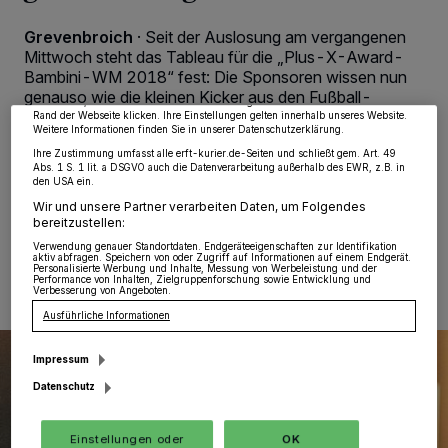
Wir und unsere
218
-Partner speichern und greifen auf personenbezogene Daten
wie Browserdaten oder eindeutige Kennungen auf Ihrem Gerät zu. Durch Auswahl
von OK aktivieren Sie Tracking-Technologien für die unter „Wir und unsere
Grevenbroich
·
Seit der Auslosung am vergangenen
Partner verarbeiten Daten, um Ihnen Dienste bereitzustellen“ aufgeführten
Mittwoch steht das Tableau für die „Plus-X-Award-
Zwecke. Wenn Tracker deaktiviert sind, sind manche Inhalte und Anzeigen
Bambini-WM 2018“ fest: Die Sponsoren wissen nun
möglicherweise nicht mehr so relevant für Sie. Sie können dieses Menü jederzeit
wieder aufrufen, um Ihre Einstellungen zu ändern oder Ihre Einwilligung zu
genauso wie die kleinen Kicker aus den Fußball-
widerrufen, indem Sie auf den Link Einstellungen oder Ablehnen am unteren
Vereinen der Region, in den Farben welchen Landes sie
Rand der Webseite klicken. Ihre Einstellungen gelten innerhalb unseres Website.
Weitere Informationen finden Sie in unserer Datenschutzerklärung.
am 17. Juni beim „Einmarsch der Nationen“ auflaufen
und dann auch kicken werden.
Ihre Zustimmung umfasst alle erft-kurier.de-Seiten und schließt gem. Art. 49
Abs. 1 S. 1 lit. a DSGVO auch die Datenverarbeitung außerhalb des EWR, z.B. in
den USA ein.
Wir und unsere Partner verarbeiten Daten, um Folgendes
bereitzustellen:
14.03.2018 , 11:04 Uhr
Eine Minute Lesezeit
Verwendung genauer Standortdaten. Endgeräteeigenschaften zur Identifikation
aktiv abfragen. Speichern von oder Zugriff auf Informationen auf einem Endgerät.
Personalisierte Werbung und Inhalte, Messung von Werbeleistung und der
Performance von Inhalten, Zielgruppenforschung sowie Entwicklung und
Verbesserung von Angeboten.
Ausführliche Informationen
Impressum
Datenschutz
Einstellungen oder
OK