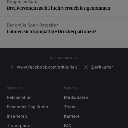
Drogen im Auto
Drei Personen nach Fluchtversuch festgenommen
Drei Personen nach Fluchtversuch festgenommen
Der große Spar-Ratgeber
Lohnen sich kompatible Druckerpatronen?
Lohnen sich kompatible Druckerpatronen?
SOZIALE MEDIEN
www.facebook.com/erftkurier/
@erftkurier
SERVICES
VERLAG
Reklamation
Mediadaten
Facebook Top Kurier
Team
Inserieren
Karriere
Trauerportal
FAQ