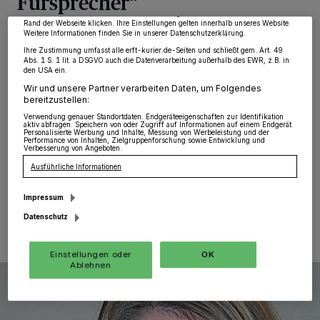
Fürsprecher“
wieder aufrufen, um Ihre Einstellungen zu ändern oder Ihre Einwilligung zu
widerrufen, indem Sie auf den Link Einstellungen oder Ablehnen am unteren
Rand der Webseite klicken. Ihre Einstellungen gelten innerhalb unseres Website.
Weitere Informationen finden Sie in unserer Datenschutzerklärung.
Grevenbroich
·
Sie wird in den nächsten Tagen ein
Büro im neuen Rathaus beziehen: Lena Lüken hat die
Ihre Zustimmung umfasst alle erft-kurier.de-Seiten und schließt gem. Art. 49
Abs. 1 S. 1 lit. a DSGVO auch die Datenverarbeitung außerhalb des EWR, z.B. in
"operative Geschäftsführung" des neu gegründeten
den USA ein.
Vereins "Stadtmarketing Grevenbroich" übernommen.
Wir und unsere Partner verarbeiten Daten, um Folgendes
Zusammen mit dem Vorstand mit Bürgermeister Klaus
bereitzustellen:
Krützen (Vorsitzender) und Rüdiger Lohmann (Vize-
Verwendung genauer Standortdaten. Endgeräteeigenschaften zur Identifikation
Vorsitzender) an der Spitze soll sie Stadt- und
aktiv abfragen. Speichern von oder Zugriff auf Informationen auf einem Endgerät.
Personalisierte Werbung und Inhalte, Messung von Werbeleistung und der
Standortmarketing auf ein neues Level führen.
Performance von Inhalten, Zielgruppenforschung sowie Entwicklung und
Verbesserung von Angeboten.
Ausführliche Informationen
11.03.2018 , 12:27 Uhr
Eine Minute Lesezeit
Impressum
Datenschutz
Einstellungen oder
OK
Ablehnen