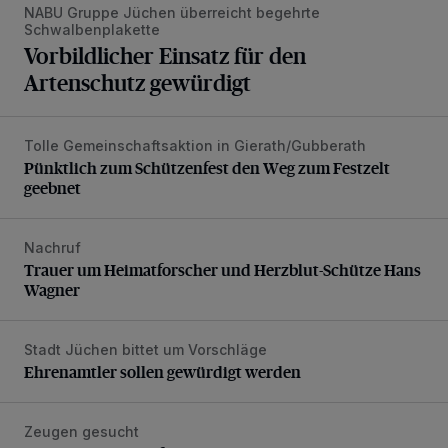
NABU Gruppe Jüchen überreicht begehrte
Schwalbenplakette
Vorbildlicher Einsatz für den
Artenschutz gewürdigt
Tolle Gemeinschaftsaktion in Gierath/Gubberath
Pünktlich zum Schützenfest den Weg zum Festzelt geebne
Pünktlich zum Schützenfest den Weg zum Festzelt
geebnet
Nachruf
Trauer um Heimatforscher und Herzblut-Schütze Hans W
Trauer um Heimatforscher und Herzblut-Schütze Hans
Wagner
Stadt Jüchen bittet um Vorschläge
Ehrenamtler sollen gewürdigt werden
Ehrenamtler sollen gewürdigt werden
Zeugen gesucht
Senior wird bei Unfall schwer verletzt