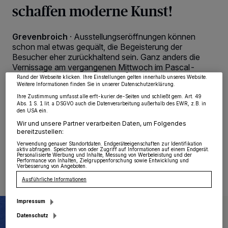
schaffen moderne Kunst!
Wir und unsere
218
-Partner speichern und greifen auf personenbezogene Daten
wie Browserdaten oder eindeutige Kennungen auf Ihrem Gerät zu. Durch Auswahl
Grevenbroich
·
Ausstellungseröffnungen können
von OK aktivieren Sie Tracking-Technologien für die unter „Wir und unsere
Partner verarbeiten Daten, um Ihnen Dienste bereitzustellen“ aufgeführten
schon mal etwas gequält, die Begeisterung der
Zwecke. Wenn Tracker deaktiviert sind, sind manche Inhalte und Anzeigen
Besucher eher zurückhaltend sein. Ganz anders die
möglicherweise nicht mehr so relevant für Sie. Sie können dieses Menü jederzeit
wieder aufrufen, um Ihre Einstellungen zu ändern oder Ihre Einwilligung zu
Vernissage am vergangenen Mittwoch im Pascal-
widerrufen, indem Sie auf den Link Einstellungen oder Ablehnen am unteren
Gymnasiums: „Wir haben jetzt ein ganz kreatives Team
Rand der Webseite klicken. Ihre Einstellungen gelten innerhalb unseres Website.
Weitere Informationen finden Sie in unserer Datenschutzerklärung.
an Kunsterziehern“, so Dagmar Boesem-Becker, die
den „Projektkurs Kunst“ in der aktuellen Stufe Q2
Ihre Zustimmung umfasst alle erft-kurier.de-Seiten und schließt gem. Art. 49
Abs. 1 S. 1 lit. a DSGVO auch die Datenverarbeitung außerhalb des EWR, z.B. in
leitete.
den USA ein.
Wir und unsere Partner verarbeiten Daten, um Folgendes
bereitzustellen:
Verwendung genauer Standortdaten. Endgeräteeigenschaften zur Identifikation
16.01.2017 , 14:41 Uhr
Eine Minute Lesezeit
aktiv abfragen. Speichern von oder Zugriff auf Informationen auf einem Endgerät.
Personalisierte Werbung und Inhalte, Messung von Werbeleistung und der
Performance von Inhalten, Zielgruppenforschung sowie Entwicklung und
Verbesserung von Angeboten.
Ausführliche Informationen
Impressum
Datenschutz