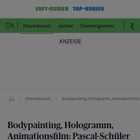
Grevenbroich
Jüchen
Sommergewinnspiel
Romm
Grevenbroich
Bodypainting, Hologramm, Animationsfilm
Bodypainting, Hologramm,
Animationsfilm: Pascal-Schüler