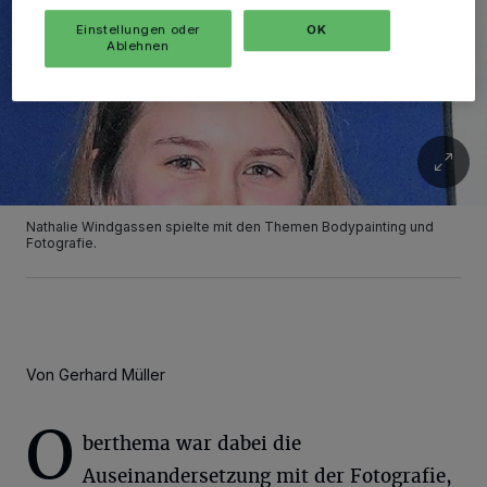
Einstellungen oder
OK
Ablehnen
Nathalie Windgassen spielte mit den Themen Bodypainting und
Fotografie.
Von Gerhard Müller
O
berthema war dabei die
Auseinandersetzung mit der Fotografie,