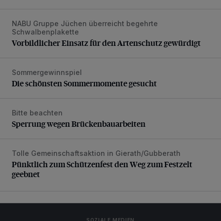
NABU Gruppe Jüchen überreicht begehrte
Vorbildlicher Einsatz für den Artenschutz gewürdigt
Schwalbenplakette
Vorbildlicher Einsatz für den Artenschutz gewürdigt
Sommergewinnspiel
Die schönsten Sommermomente gesucht
Die schönsten Sommermomente gesucht
Bitte beachten
Sperrung wegen Brückenbauarbeiten
Sperrung wegen Brückenbauarbeiten
Tolle Gemeinschaftsaktion in Gierath/Gubberath
Pünktlich zum Schützenfest den Weg zum Festzelt geebne
Pünktlich zum Schützenfest den Weg zum Festzelt
geebnet
SOZIALE MEDIEN