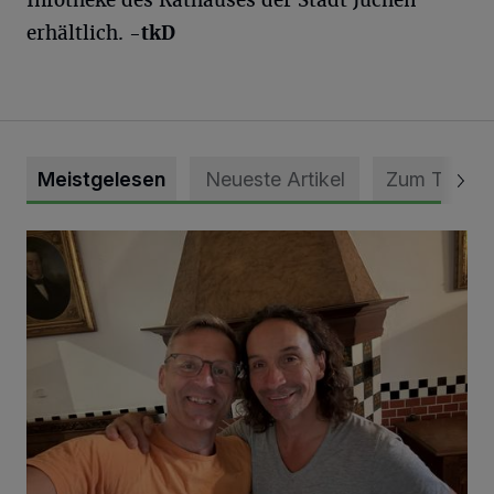
Infotheke des Rathauses der Stadt Jüchen
erhältlich.
-tkD
Meistgelesen
Neueste Artikel
Zum Thema
„Loss dir nix jefalle“ in 7 Tage 1 Song