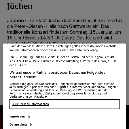
Jüchen
Wir und unsere
218
-Partner speichern und greifen auf personenbezogene Daten
wie Browserdaten oder eindeutige Kennungen auf Ihrem Gerät zu. Durch Auswahl
Jüchen
·
Die Stadt Jüchen lädt zum Neujahrskonzert in
von OK aktivieren Sie Tracking-Technologien für die unter „Wir und unsere
die Peter-Giesen-Halle nach Garzweiler ein. Das
Partner verarbeiten Daten, um Ihnen Dienste bereitzustellen“ aufgeführten
Zwecke. Wenn Tracker deaktiviert sind, sind manche Inhalte und Anzeigen
traditionelle Konzert findet am Sonntag, 15. Januar, um
möglicherweise nicht mehr so relevant für Sie. Sie können dieses Menü jederzeit
15 Uhr (Einlass 14.30 Uhr) statt. Das Konzert wird
wieder aufrufen, um Ihre Einstellungen zu ändern oder Ihre Einwilligung zu
durch „RE:UNION 4tet“ und der Big Band des
widerrufen, indem Sie auf den Link Einstellungen oder Ablehnen am unteren
Rand der Webseite klicken. Ihre Einstellungen gelten innerhalb unseres Website.
Gymnasiums Jüchen unter der Leitung von Jörg
Weitere Informationen finden Sie in unserer Datenschutzerklärung.
Enderle gestaltet.
Ihre Zustimmung umfasst alle erft-kurier.de-Seiten und schließt gem. Art. 49
Abs. 1 S. 1 lit. a DSGVO auch die Datenverarbeitung außerhalb des EWR, z.B. in
den USA ein.
Wir und unsere Partner verarbeiten Daten, um Folgendes
bereitzustellen:
19.12.2022 , 08:00 Uhr
2 Minuten Lesezeit
Verwendung genauer Standortdaten. Endgeräteeigenschaften zur Identifikation
aktiv abfragen. Speichern von oder Zugriff auf Informationen auf einem Endgerät.
Personalisierte Werbung und Inhalte, Messung von Werbeleistung und der
Performance von Inhalten, Zielgruppenforschung sowie Entwicklung und
Verbesserung von Angeboten.
Ausführliche Informationen
Impressum
Datenschutz