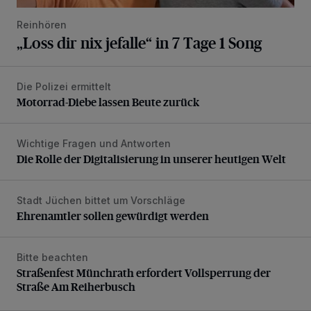
Reinhören
„Loss dir nix jefalle“ in 7 Tage 1 Song
Die Polizei ermittelt
Motorrad-Diebe lassen Beute zurück
Motorrad-Diebe lassen Beute zurück
Wichtige Fragen und Antworten
Die Rolle der Digitalisierung in unserer heutigen Welt
Die Rolle der Digitalisierung in unserer heutigen Welt
Stadt Jüchen bittet um Vorschläge
Ehrenamtler sollen gewürdigt werden
Ehrenamtler sollen gewürdigt werden
Bitte beachten
Straßenfest Münchrath erfordert Vollsperrung der Straße 
Straßenfest Münchrath erfordert Vollsperrung der
Straße Am Reiherbusch