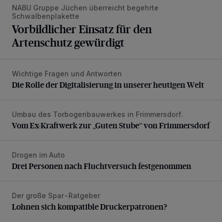
NABU Gruppe Jüchen überreicht begehrte
Schwalbenplakette
Vorbildlicher Einsatz für den
Artenschutz gewürdigt
Wichtige Fragen und Antworten
Die Rolle der Digitalisierung in unserer heutigen Welt
Die Rolle der Digitalisierung in unserer heutigen Welt
Umbau des Torbogenbauwerkes in Frimmersdorf.
Vom Ex-Kraftwerk zur „Guten Stube“ von Frimmersdorf
Vom Ex-Kraftwerk zur „Guten Stube“ von Frimmersdorf
Drogen im Auto
Drei Personen nach Fluchtversuch festgenommen
Drei Personen nach Fluchtversuch festgenommen
Der große Spar-Ratgeber
Lohnen sich kompatible Druckerpatronen?
Lohnen sich kompatible Druckerpatronen?