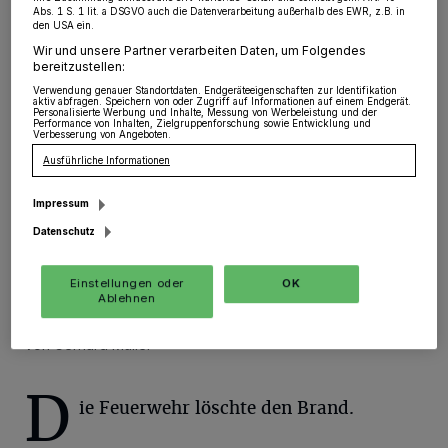
Orken:
·
In der Nacht von Mittwoch auf Donnerstag
Abs. 1 S. 1 lit. a DSGVO auch die Datenverarbeitung außerhalb des EWR, z.B. in
kam es zu einem Brand in Orken. Gegen 1:30 Uhr
den USA ein.
erhielt die Polizei den Notruf und setzte den Einsatz zu
Wir und unsere Partner verarbeiten Daten, um Folgendes
einem Einfamilienreihenhaus an der Schillerstraße in
bereitzustellen:
Bewegung.
Verwendung genauer Standortdaten. Endgeräteeigenschaften zur Identifikation
aktiv abfragen. Speichern von oder Zugriff auf Informationen auf einem Endgerät.
Personalisierte Werbung und Inhalte, Messung von Werbeleistung und der
Performance von Inhalten, Zielgruppenforschung sowie Entwicklung und
Verbesserung von Angeboten.
Ausführliche Informationen
12.04.2018 , 09:02 Uhr
Eine Minute Lesezeit
Impressum
Datenschutz
Einstellungen oder
OK
Ablehnen
Von Gerhard Müller
D
ie Feuerwehr löschte den Brand.