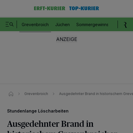
Grevenbroich
Jüchen
Sommergewinnspiel
Romm
Grevenbroich
Ausgedehnter Brand in historischem Gre
Stundenlange Löscharbeiten
Ausgedehnter Brand in