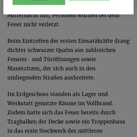
Brandort. Der Einsatz zog sich bis weit nach
Mitternacht hin, Personen wurden bei dem
Feuer nicht verletzt.
Beim Eintreffen der ersten Einsatzkräfte drang
dichter schwarzer Qualm aus zahlreichen
Fenster- und Türöffnungen sowie
Mauerritzen, der sich auch in den
umliegenden Straßen ausbreitete.
Im Erdgeschoss standen als Lager und
Werkstatt genutzte Räume im Vollbrand.
Zudem hatte sich das Feuer bereits durch
Tragbalken der Decke sowie ein Treppenhaus
in das erste Stockwerk des mittleren