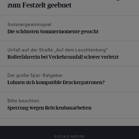
zum Festzelt geebnet
Sommergewinnspiel
Die schönsten Sommermomente gesucht
Die schönsten Sommermomente gesucht
Unfall auf der Straße „Auf dem Leuchtenberg“
Rollerfahrerin bei Verkehrsunfall schwer verletzt
Rollerfahrerin bei Verkehrsunfall schwer verletzt
Der große Spar-Ratgeber
Lohnen sich kompatible Druckerpatronen?
Lohnen sich kompatible Druckerpatronen?
Bitte beachten
Sperrung wegen Brückenbauarbeiten
Sperrung wegen Brückenbauarbeiten
SOZIALE MEDIEN