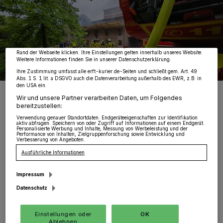
wie Browserdaten oder eindeutige Kennungen auf Ihrem Gerät zu. Durch Auswahl
von OK aktivieren Sie Tracking-Technologien für die unter „Wir und unsere
Partner verarbeiten Daten, um Ihnen Dienste bereitzustellen“ aufgeführten
Zwecke. Wenn Tracker deaktiviert sind, sind manche Inhalte und Anzeigen
möglicherweise nicht mehr so relevant für Sie. Sie können dieses Menü jederzeit
wieder aufrufen, um Ihre Einstellungen zu ändern oder Ihre Einwilligung zu
widerrufen, indem Sie auf den Link Einstellungen oder Ablehnen am unteren
Rand der Webseite klicken. Ihre Einstellungen gelten innerhalb unseres Website.
Weitere Informationen finden Sie in unserer Datenschutzerklärung.
Ihre Zustimmung umfasst alle erft-kurier.de-Seiten und schließt gem. Art. 49
Abs. 1 S. 1 lit. a DSGVO auch die Datenverarbeitung außerhalb des EWR, z.B. in
den USA ein.
Ausgedehnter Brand in historischem Grevenbroicher
Mühlengebäude.
Wir und unsere Partner verarbeiten Daten, um Folgendes
bereitzustellen:
Foto: FW GV
Verwendung genauer Standortdaten. Endgeräteeigenschaften zur Identifikation
aktiv abfragen. Speichern von oder Zugriff auf Informationen auf einem Endgerät.
Personalisierte Werbung und Inhalte, Messung von Werbeleistung und der
Performance von Inhalten, Zielgruppenforschung sowie Entwicklung und
Verbesserung von Angeboten.
Ausführliche Informationen
D
araufhin entsandte diese sowohl die
Impressum
Kräfte der hauptamtlichen Wache als
Datenschutz
auch mehrere ehrenamtliche Löscheinheiten
Einstellungen oder
OK
mit dem Einsatzstichwort „Feuer Halle“ zum
Ablehnen