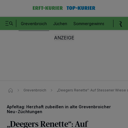
Grevenbroich
Jüchen
Sommergewinnspiel
Romm
Grevenbroich
„Deegers Renette“: Auf Stessener Wiese 
Apfeltag: Herzhaft zubeißen in alte Grevenbroicher
Neu-Züchtungen
„Deegers Renette“: Auf