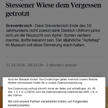
Stessener Wiese dem Vergessen
getrotzt
Grevenbroich
·
Dass Grevenbroich Ende des 19.
Jahrhunderts nicht zuletzt dank Diedrich Uhlhorn junior
sich um die Neuzucht von Apfel-Sorten verdient
machte, dürfte bekannt sein. Der alljährliche "Apfeltag"
im Museum soll diese Erinnerung wach halten.
Wir und unsere
218
-Partner speichern und greifen auf personenbezogene Daten
wie Browserdaten oder eindeutige Kennungen auf Ihrem Gerät zu. Durch Auswahl
von OK aktivieren Sie Tracking-Technologien für die unter „Wir und unsere
Partner verarbeiten Daten, um Ihnen Dienste bereitzustellen“ aufgeführten
21.10.2016 , 08:13 Uhr
2 Minuten Lesezeit
Zwecke. Wenn Tracker deaktiviert sind, sind manche Inhalte und Anzeigen
möglicherweise nicht mehr so relevant für Sie. Sie können dieses Menü jederzeit
wieder aufrufen, um Ihre Einstellungen zu ändern oder Ihre Einwilligung zu
widerrufen, indem Sie auf den Link Einstellungen oder Ablehnen am unteren
Rand der Webseite klicken. Ihre Einstellungen gelten innerhalb unseres Website.
Weitere Informationen finden Sie in unserer Datenschutzerklärung.
Ihre Zustimmung umfasst alle erft-kurier.de-Seiten und schließt gem. Art. 49
Abs. 1 S. 1 lit. a DSGVO auch die Datenverarbeitung außerhalb des EWR, z.B. in
den USA ein.
Wir und unsere Partner verarbeiten Daten, um Folgendes
bereitzustellen: