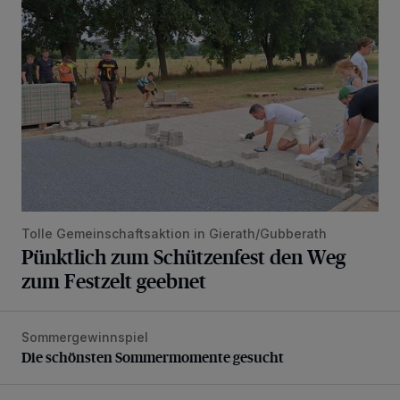
Tolle Gemeinschaftsaktion in Gierath/Gubberath
Pünktlich zum Schützenfest den Weg
zum Festzelt geebnet
Sommergewinnspiel
Die schönsten Sommermomente gesucht
Die schönsten Sommermomente gesucht