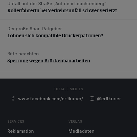
Unfall auf der Straße „Auf dem Leuchtenberg“
Rollerfahrerin bei Verkehrsunfall schwer verletzt
Rollerfahrerin bei Verkehrsunfall schwer verletzt
Der große Spar-Ratgeber
Lohnen sich kompatible Druckerpatronen?
Lohnen sich kompatible Druckerpatronen?
Bitte beachten
Sperrung wegen Brückenbauarbeiten
Sperrung wegen Brückenbauarbeiten
SOZIALE MEDIEN
www.facebook.com/erftkurier/
@erftkurier
SERVICES
VERLAG
Reklamation
Mediadaten