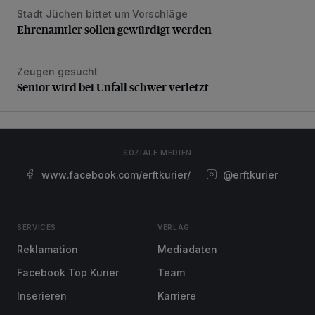
Stadt Jüchen bittet um Vorschläge
Ehrenamtler sollen gewürdigt werden
Ehrenamtler sollen gewürdigt werden
Zeugen gesucht
Senior wird bei Unfall schwer verletzt
Senior wird bei Unfall schwer verletzt
SOZIALE MEDIEN
www.facebook.com/erftkurier/
@erftkurier
SERVICES
VERLAG
Reklamation
Mediadaten
Facebook Top Kurier
Team
Inserieren
Karriere