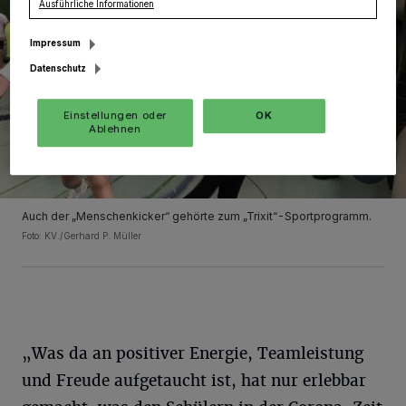
Ausführliche Informationen
Impressum
Datenschutz
Einstellungen oder
OK
Ablehnen
Auch der „Menschenkicker“ gehörte zum „Trixit“-Sportprogramm.
Foto: KV./Gerhard P. Müller
„Was da an positiver Energie, Teamleistung
und Freude aufgetaucht ist, hat nur erlebbar