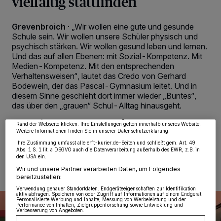
vielfältig stattfinden
Grevenbroich
·
„Wir wollen eine gute und gesunde
Schule sein. Wir wollen unsere Schüler physisch und
psychisch stärken. Wir wollen gesund leben und lernen.
Und das auf allen Ebenen: mit Sozial-Kompetenz. Mit
Medien-Kompetenz. Mit den entsprechenden
Wir und unsere
218
-Partner speichern und greifen auf personenbezogene Daten
Verhaltensweisen“, lautet das Credo von Gerhard
wie Browserdaten oder eindeutige Kennungen auf Ihrem Gerät zu. Durch Auswahl
von OK aktivieren Sie Tracking-Technologien für die unter „Wir und unsere
Bodewein, der das Pascal-Gymnasium leitet. Und in
Partner verarbeiten Daten, um Ihnen Dienste bereitzustellen“ aufgeführten
diesem Sinne geschieht dort immer wieder „Buntes“,
Zwecke. Wenn Tracker deaktiviert sind, sind manche Inhalte und Anzeigen
das über den „grauen“ Schul-Alltag hinausgeht.
möglicherweise nicht mehr so relevant für Sie. Sie können dieses Menü jederzeit
wieder aufrufen, um Ihre Einstellungen zu ändern oder Ihre Einwilligung zu
widerrufen, indem Sie auf den Link Einstellungen oder Ablehnen am unteren
Rand der Webseite klicken. Ihre Einstellungen gelten innerhalb unseres Website.
Weitere Informationen finden Sie in unserer Datenschutzerklärung.
Ihre Zustimmung umfasst alle erft-kurier.de-Seiten und schließt gem. Art. 49
13.11.2022 , 10:35 Uhr
2 Minuten Lesezeit
Abs. 1 S. 1 lit. a DSGVO auch die Datenverarbeitung außerhalb des EWR, z.B. in
den USA ein.
Wir und unsere Partner verarbeiten Daten, um Folgendes
bereitzustellen:
Verwendung genauer Standortdaten. Endgeräteeigenschaften zur Identifikation
aktiv abfragen. Speichern von oder Zugriff auf Informationen auf einem Endgerät.
Personalisierte Werbung und Inhalte, Messung von Werbeleistung und der
Performance von Inhalten, Zielgruppenforschung sowie Entwicklung und
Verbesserung von Angeboten.