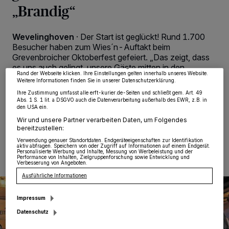
„Brandig“
Wir und unsere
218
-Partner speichern und greifen auf personenbezogene Daten
wie Browserdaten oder eindeutige Kennungen auf Ihrem Gerät zu. Durch Auswahl
von OK aktivieren Sie Tracking-Technologien für die unter „Wir und unsere
Wevelinghoven
·
Der Start ist geglückt! Rund 1.700
Partner verarbeiten Daten, um Ihnen Dienste bereitzustellen“ aufgeführten
Zwecke. Wenn Tracker deaktiviert sind, sind manche Inhalte und Anzeigen
Besucher haben zum Wies´n-Auftakt beim
möglicherweise nicht mehr so relevant für Sie. Sie können dieses Menü jederzeit
Grevenbroicher Oktoberfest gefeiert. „Das zeigt, dass
wieder aufrufen, um Ihre Einstellungen zu ändern oder Ihre Einwilligung zu
es uns auch gelingt, unsere Gäste mitten in den
widerrufen, indem Sie auf den Link Einstellungen oder Ablehnen am unteren
Rand der Webseite klicken. Ihre Einstellungen gelten innerhalb unseres Website.
Herbstferien zu mobilisieren“, sagt Organisator Marc
Weitere Informationen finden Sie in unserer Datenschutzerklärung.
Pesch.
Ihre Zustimmung umfasst alle erft-kurier.de-Seiten und schließt gem. Art. 49
Abs. 1 S. 1 lit. a DSGVO auch die Datenverarbeitung außerhalb des EWR, z.B. in
den USA ein.
Wir und unsere Partner verarbeiten Daten, um Folgendes
bereitzustellen:
18.10.2016 , 11:52 Uhr
Eine Minute Lesezeit
Verwendung genauer Standortdaten. Endgeräteeigenschaften zur Identifikation
aktiv abfragen. Speichern von oder Zugriff auf Informationen auf einem Endgerät.
Personalisierte Werbung und Inhalte, Messung von Werbeleistung und der
Performance von Inhalten, Zielgruppenforschung sowie Entwicklung und
Verbesserung von Angeboten.
Ausführliche Informationen
Impressum
Datenschutz