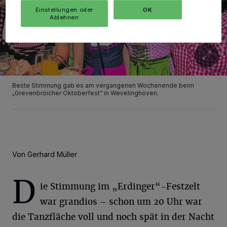
Einstellungen oder
OK
Ablehnen
Beste Stimmung gab es am vergangenen Wochenende beim
„Grevenbroicher Oktoberfest“ in Wevelinghoven.
Von Gerhard Müller
D
ie Stimmung im „Erdinger“-Festzelt
war grandios – schon um 20 Uhr war
die Tanzfläche voll und noch spät in der Nacht