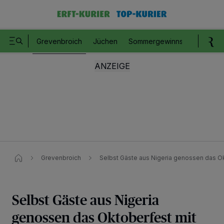
Grevenbroich
Jüchen
Sommergewinnspiel
Romm
Grevenbroich
Selbst Gäste aus Nigeria genossen das Ok
Selbst Gäste aus Nigeria
genossen das Oktoberfest mit