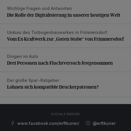
Wichtige Fragen und Antworten
Die Rolle der Digitalisierung in unserer heutigen Welt
Die Rolle der Digitalisierung in unserer heutigen Welt
Umbau des Torbogenbauwerkes in Frimmersdorf.
Vom Ex-Kraftwerk zur „Guten Stube“ von Frimmersdorf
Vom Ex-Kraftwerk zur „Guten Stube“ von Frimmersdorf
Drogen im Auto
Drei Personen nach Fluchtversuch festgenommen
Drei Personen nach Fluchtversuch festgenommen
Der große Spar-Ratgeber
Lohnen sich kompatible Druckerpatronen?
Lohnen sich kompatible Druckerpatronen?
SOZIALE MEDIEN
www.facebook.com/erftkurier/
@erftkurier