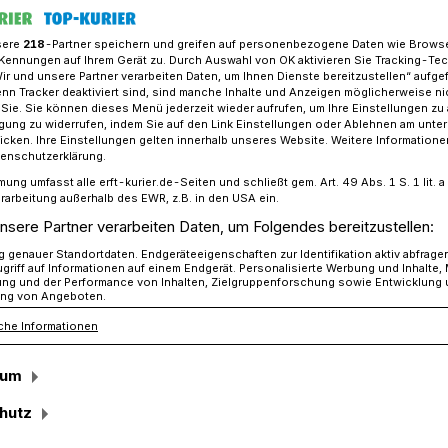
sere
218
-Partner speichern und greifen auf personenbezogene Daten wie Brows
Kennungen auf Ihrem Gerät zu. Durch Auswahl von OK aktivieren Sie Tracking-Te
Wir und unsere Partner verarbeiten Daten, um Ihnen Dienste bereitzustellen“ aufge
nbroich: Neues Präsidium gewählt
n Tracker deaktiviert sind, sind manche Inhalte und Anzeigen möglicherweise ni
r Sie. Sie können dieses Menü jederzeit wieder aufrufen, um Ihre Einstellungen zu
ligung zu widerrufen, indem Sie auf den Link Einstellungen oder Ablehnen am unte
icken. Ihre Einstellungen gelten innerhalb unseres Website. Weitere Informationen
tenschutzerklärung.
mung umfasst alle erft-kurier.de-Seiten und schließt gem. Art. 49 Abs. 1 S. 1 lit
dium gewählt
rarbeitung außerhalb des EWR, z.B. in den USA ein.
nsere Partner verarbeiten Daten, um Folgendes bereitzustellen:
genauer Standortdaten. Endgeräteeigenschaften zur Identifikation aktiv abfrage
griff auf Informationen auf einem Endgerät. Personalisierte Werbung und Inhalte
der turnusgemäßen Kreisversammlung
ung und der Performance von Inhalten, Zielgruppenforschung sowie Entwicklung
ng von Angeboten.
venbroich tauschten sich Mitglieder des
che Informationen
svereine über die aktuellen Entwicklungen
sum
hutz