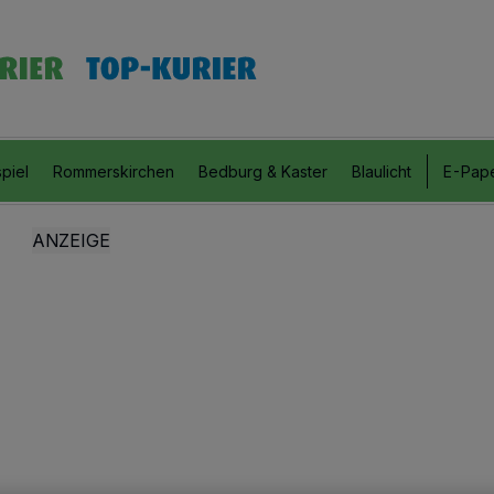
piel
Rommerskirchen
Bedburg & Kaster
Blaulicht
E-Pap