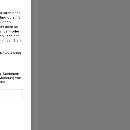
erdaten oder
chnologien für
führten
cht mehr so
 ändern oder
ren Rand der
 finden Sie in
. a DSGVO auch
n. Speichern
, Messung von
 und