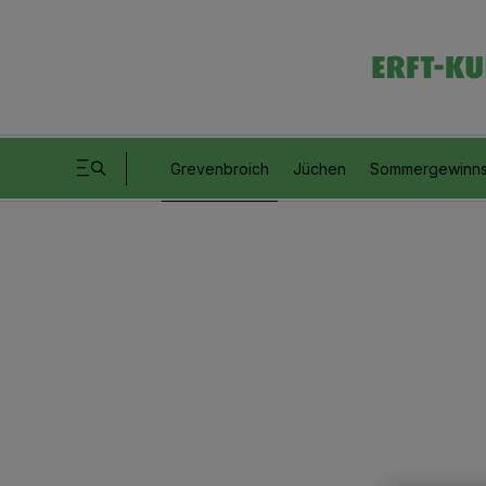
Grevenbroich
Jüchen
Sommergewinns