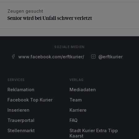
Zeugen gesucht
Senior wird bei Unfall schwer verletzt
Senior wird bei Unfall schwer verletzt
SOZIALE MEDIEN
www.facebook.com/erftkurier/
@erftkurier
SERVICES
VERLAG
Reklamation
Mediadaten
Facebook Top Kurier
Team
Inserieren
Karriere
Trauerportal
FAQ
Stellenmarkt
Stadt Kurier Extra Tipp
Kaarst