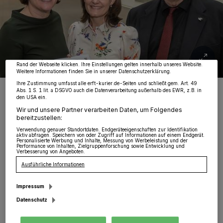
Wir und unsere
218
-Partner speichern und greifen auf personenbezogene Daten
wie Browserdaten oder eindeutige Kennungen auf Ihrem Gerät zu. Durch Auswahl
von OK aktivieren Sie Tracking-Technologien für die unter „Wir und unsere
Partner verarbeiten Daten, um Ihnen Dienste bereitzustellen“ aufgeführten
Zwecke. Wenn Tracker deaktiviert sind, sind manche Inhalte und Anzeigen
möglicherweise nicht mehr so relevant für Sie. Sie können dieses Menü jederzeit
wieder aufrufen, um Ihre Einstellungen zu ändern oder Ihre Einwilligung zu
widerrufen, indem Sie auf den Link Einstellungen oder Ablehnen am unteren
Rand der Webseite klicken. Ihre Einstellungen gelten innerhalb unseres Website.
Weitere Informationen finden Sie in unserer Datenschutzerklärung.
Ihre Zustimmung umfasst alle erft-kurier.de-Seiten und schließt gem. Art. 49
Neuer Grundstücksmarktbericht (von links): Landrätin Katharina
Abs. 1 S. 1 lit. a DSGVO auch die Datenverarbeitung außerhalb des EWR, z.B. in
Reinhold, Geschäftsstellenleiterin
den USA ein.
Kathrin&#x202f;Richartz&#x202f;Pérez und Michael Fielenbach, der
Vorsitzende des Gutachterausschusses.
Wir und unsere Partner verarbeiten Daten, um Folgendes
bereitzustellen:
Foto: RKN.
Verwendung genauer Standortdaten. Endgeräteeigenschaften zur Identifikation
aktiv abfragen. Speichern von oder Zugriff auf Informationen auf einem Endgerät.
Personalisierte Werbung und Inhalte, Messung von Werbeleistung und der
Performance von Inhalten, Zielgruppenforschung sowie Entwicklung und
Verbesserung von Angeboten.
Ausführliche Informationen
D
er Grundstücksmarktbericht ist nun
Impressum
veröffentlicht und stellt damit für
Datenschutz
Sachverständige, Bürger und alle anderen