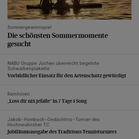
Sommergewinnspiel
Die schönsten Sommermomente
gesucht
NABU Gruppe Jüchen überreicht begehrte
Vorbildlicher Einsatz für den Artenschutz gewürdigt
Schwalbenplakette
Vorbildlicher Einsatz für den Artenschutz gewürdigt
Reinhören
„Loss dir nix jefalle“ in 7 Tage 1 Song
„Loss dir nix jefalle“ in 7 Tage 1 Song
Jakob-Hombach-Gedächtnis-Turnier des
Jubiläumsausgabe des Traditions-Tennisturniers
Hochneukircher TC
Jubiläumsausgabe des Traditions-Tennisturniers