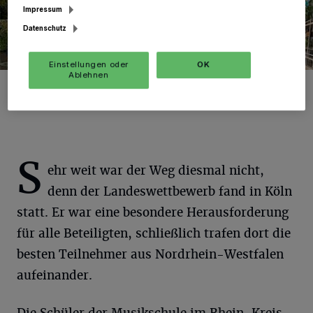
Impressum
Datenschutz
Einstellungen oder
OK
Ablehnen
Foto: RKN.
S
ehr weit war der Weg diesmal nicht,
denn der Landeswettbewerb fand in Köln
statt. Er war eine besondere Herausforderung
für alle Beteiligten, schließlich trafen dort die
besten Teilnehmer aus Nordrhein-Westfalen
aufeinander.