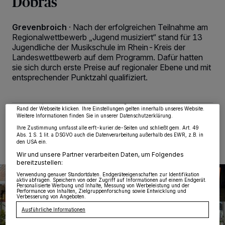
Dobras
Grevenbroich
·
Nach der erfolgreichen Teilnahme am
Regionalwettbewerb „Jugend musiziert“ stand für 13
Jugendliche der Musikschule im Rhein-Kreis der
Wir und unsere
218
-Partner speichern und greifen auf personenbezogene Daten
Landeswettbewerb auf dem Programm. Dafür hatten
wie Browserdaten oder eindeutige Kennungen auf Ihrem Gerät zu. Durch Auswahl
sie sich durch erste Preise auf regionaler Ebene und mit
von OK aktivieren Sie Tracking-Technologien für die unter „Wir und unsere
Partner verarbeiten Daten, um Ihnen Dienste bereitzustellen“ aufgeführten
entsprechender Punktzahl qualifiziert.
Zwecke. Wenn Tracker deaktiviert sind, sind manche Inhalte und Anzeigen
möglicherweise nicht mehr so relevant für Sie. Sie können dieses Menü jederzeit
wieder aufrufen, um Ihre Einstellungen zu ändern oder Ihre Einwilligung zu
widerrufen, indem Sie auf den Link Einstellungen oder Ablehnen am unteren
Rand der Webseite klicken. Ihre Einstellungen gelten innerhalb unseres Website.
Weitere Informationen finden Sie in unserer Datenschutzerklärung.
15.03.2024 , 12:35 Uhr
2 Minuten Lesezeit
Ihre Zustimmung umfasst alle erft-kurier.de-Seiten und schließt gem. Art. 49
Abs. 1 S. 1 lit. a DSGVO auch die Datenverarbeitung außerhalb des EWR, z.B. in
den USA ein.
Wir und unsere Partner verarbeiten Daten, um Folgendes
bereitzustellen:
Verwendung genauer Standortdaten. Endgeräteeigenschaften zur Identifikation
aktiv abfragen. Speichern von oder Zugriff auf Informationen auf einem Endgerät.
Personalisierte Werbung und Inhalte, Messung von Werbeleistung und der
Performance von Inhalten, Zielgruppenforschung sowie Entwicklung und
Verbesserung von Angeboten.
Ausführliche Informationen