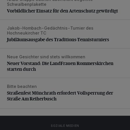
Vorbildlicher Einsatz für den Artenschutz gewürdigt
Schwalbenplakette
Vorbildlicher Einsatz für den Artenschutz gewürdigt
Jakob-Hombach-Gedächtnis-Turnier des
Jubiläumsausgabe des Traditions-Tennisturniers
Hochneukircher TC
Jubiläumsausgabe des Traditions-Tennisturniers
Neue Gesichter sind stets willkommen
Neuer Vorstand: Die LandFrauen Rommerskirchen starten 
Neuer Vorstand: Die LandFrauen Rommerskirchen
starten durch
Bitte beachten
Straßenfest Münchrath erfordert Vollsperrung der Straße 
Straßenfest Münchrath erfordert Vollsperrung der
Straße Am Reiherbusch
SOZIALE MEDIEN