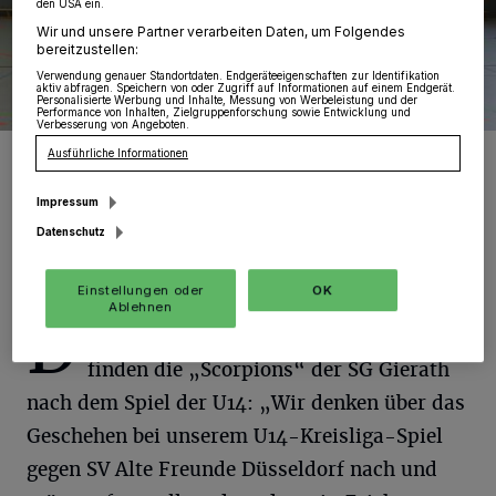
den USA ein.
Wir und unsere Partner verarbeiten Daten, um Folgendes
bereitzustellen:
Verwendung genauer Standortdaten. Endgeräteeigenschaften zur Identifikation
aktiv abfragen. Speichern von oder Zugriff auf Informationen auf einem Endgerät.
Personalisierte Werbung und Inhalte, Messung von Werbeleistung und der
Performance von Inhalten, Zielgruppenforschung sowie Entwicklung und
Verbesserung von Angeboten.
Die U14 zeigte eine gute Leistung, musste aber dennoche eine
Ausführliche Informationen
Niederlage einstecken.
Foto: Scorpions
Impressum
Datenschutz
Einstellungen oder
OK
Ablehnen
D
as sollte immer und überall so sein,
finden die „Scorpions“ der SG Gierath
nach dem Spiel der U14: „Wir denken über das
Geschehen bei unserem U14-Kreisliga-Spiel
gegen SV Alte Freunde Düsseldorf nach und