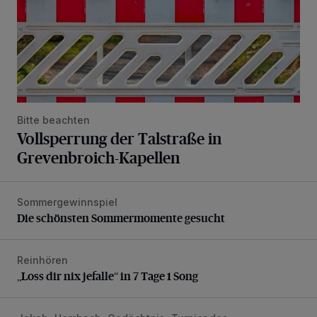
Bitte beachten
Vollsperrung der Talstraße in
Grevenbroich-Kapellen
Sommergewinnspiel
Die schönsten Sommermomente gesucht
Die schönsten Sommermomente gesucht
Reinhören
„Loss dir nix jefalle“ in 7 Tage 1 Song
„Loss dir nix jefalle“ in 7 Tage 1 Song