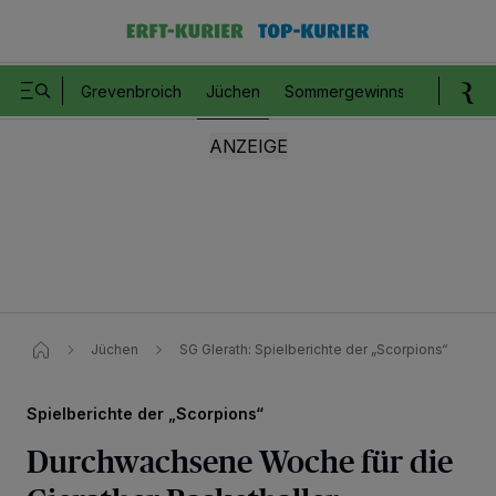
Grevenbroich
Jüchen
Sommergewinnspiel
Romm
Jüchen
SG GIerath: Spielberichte der „Scorpions“​
Spielberichte der „Scorpions“
Durchwachsene Woche für die