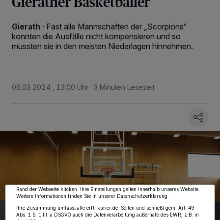
Gierather Basketballer
Gierath
·
Fast alle Mannschaften der „Scorpions“
konnten die Ausfälle nicht kompensieren und so
mussten sie in den meisten Niederlagen hinnehmen.
06.03.2024 , 13:00 Uhr
3 Minuten Lesezeit
Wir und unsere
218
-Partner speichern und greifen auf personenbezogene Daten
wie Browserdaten oder eindeutige Kennungen auf Ihrem Gerät zu. Durch Auswahl
von OK aktivieren Sie Tracking-Technologien für die unter „Wir und unsere
Partner verarbeiten Daten, um Ihnen Dienste bereitzustellen“ aufgeführten
Zwecke. Wenn Tracker deaktiviert sind, sind manche Inhalte und Anzeigen
möglicherweise nicht mehr so relevant für Sie. Sie können dieses Menü jederzeit
wieder aufrufen, um Ihre Einstellungen zu ändern oder Ihre Einwilligung zu
widerrufen, indem Sie auf den Link Einstellungen oder Ablehnen am unteren
Rand der Webseite klicken. Ihre Einstellungen gelten innerhalb unseres Website.
Weitere Informationen finden Sie in unserer Datenschutzerklärung.
Ihre Zustimmung umfasst alle erft-kurier.de-Seiten und schließt gem. Art. 49
Abs. 1 S. 1 lit. a DSGVO auch die Datenverarbeitung außerhalb des EWR, z.B. in