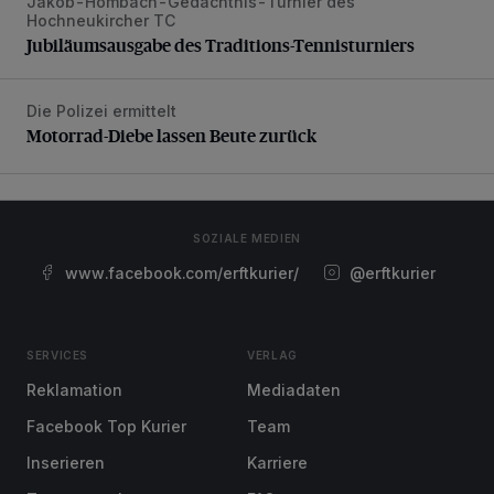
Jakob-Hombach-Gedächtnis-Turnier des
Jubiläumsausgabe des Traditions-Tennisturniers
Hochneukircher TC
Jubiläumsausgabe des Traditions-Tennisturniers
Die Polizei ermittelt
Motorrad-Diebe lassen Beute zurück
Motorrad-Diebe lassen Beute zurück
SOZIALE MEDIEN
www.facebook.com/erftkurier/
@erftkurier
SERVICES
VERLAG
Reklamation
Mediadaten
Facebook Top Kurier
Team
Inserieren
Karriere