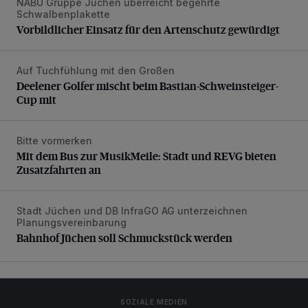
NABU Gruppe Jüchen überreicht begehrte
Vorbildlicher Einsatz für den Artenschutz gewürdigt
Schwalbenplakette
Vorbildlicher Einsatz für den Artenschutz gewürdigt
Auf Tuchfühlung mit den Großen
Deelener Golfer mischt beim Bastian-Schweinsteiger-Cup 
Deelener Golfer mischt beim Bastian-Schweinsteiger-
Cup mit
Bitte vormerken
Mit dem Bus zur MusikMeile: Stadt und REVG bieten Zusat
Mit dem Bus zur MusikMeile: Stadt und REVG bieten
Zusatzfahrten an
Stadt Jüchen und DB InfraGO AG unterzeichnen
Bahnhof Jüchen soll Schmuckstück werden
Planungsvereinbarung
Bahnhof Jüchen soll Schmuckstück werden
SOZIALE MEDIEN