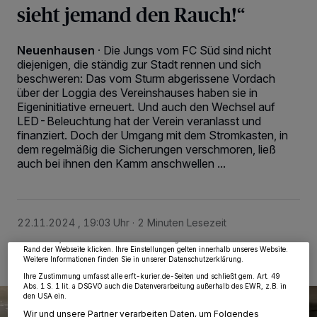
sieht jemand den Rauch!“
Neuenhausen
·
Die Jungs vom FC Süd sind nicht
diejenigen, die ständig zur Stadt rennen und sich
beschweren: Das vom Sturm abgerissene Vordach
über der Loggia des Vereinshauses haben sie in
Eigeninitiative erneuert. Und auch den Wechsel auf
LED-Beleuchtung hat der Verein veranlasst und
finanziert. Doch der Umgang mit dem Stromkasten, in
dem regelmäßig die Sicherungen verschmoren, ließ
auch bei ihnen den Kamm anschwellen ...
Wir und unsere
218
-Partner speichern und greifen auf personenbezogene Daten
wie Browserdaten oder eindeutige Kennungen auf Ihrem Gerät zu. Durch Auswahl
von OK aktivieren Sie Tracking-Technologien für die unter „Wir und unsere
Partner verarbeiten Daten, um Ihnen Dienste bereitzustellen“ aufgeführten
Zwecke. Wenn Tracker deaktiviert sind, sind manche Inhalte und Anzeigen
möglicherweise nicht mehr so relevant für Sie. Sie können dieses Menü jederzeit
22.11.2024 , 19:03 Uhr
2 Minuten Lesezeit
wieder aufrufen, um Ihre Einstellungen zu ändern oder Ihre Einwilligung zu
widerrufen, indem Sie auf den Link Einstellungen oder Ablehnen am unteren
Rand der Webseite klicken. Ihre Einstellungen gelten innerhalb unseres Website.
Weitere Informationen finden Sie in unserer Datenschutzerklärung.
Ihre Zustimmung umfasst alle erft-kurier.de-Seiten und schließt gem. Art. 49
Abs. 1 S. 1 lit. a DSGVO auch die Datenverarbeitung außerhalb des EWR, z.B. in
den USA ein.
Wir und unsere Partner verarbeiten Daten, um Folgendes