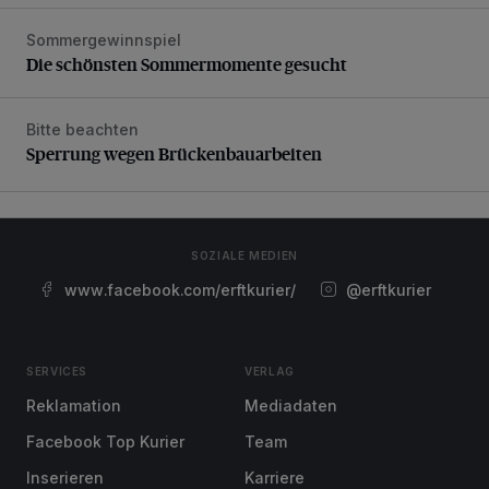
Sommergewinnspiel
Die schönsten Sommermomente gesucht
Die schönsten Sommermomente gesucht
Bitte beachten
Sperrung wegen Brückenbauarbeiten
Sperrung wegen Brückenbauarbeiten
SOZIALE MEDIEN
www.facebook.com/erftkurier/
@erftkurier
SERVICES
VERLAG
Reklamation
Mediadaten
Facebook Top Kurier
Team
Inserieren
Karriere