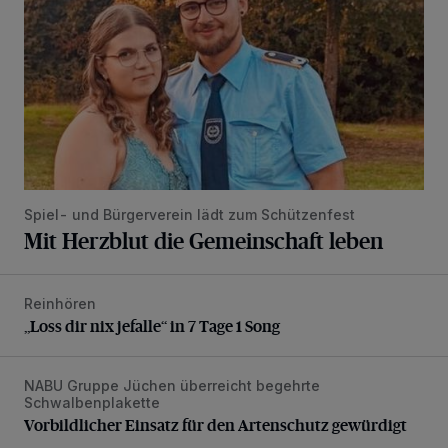
Spiel- und Bürgerverein lädt zum Schützenfest
Mit Herzblut die Gemeinschaft leben
Reinhören
„Loss dir nix jefalle“ in 7 Tage 1 Song
„Loss dir nix jefalle“ in 7 Tage 1 Song
NABU Gruppe Jüchen überreicht begehrte
Vorbildlicher Einsatz für den Artenschutz gewürdigt
Schwalbenplakette
Vorbildlicher Einsatz für den Artenschutz gewürdigt