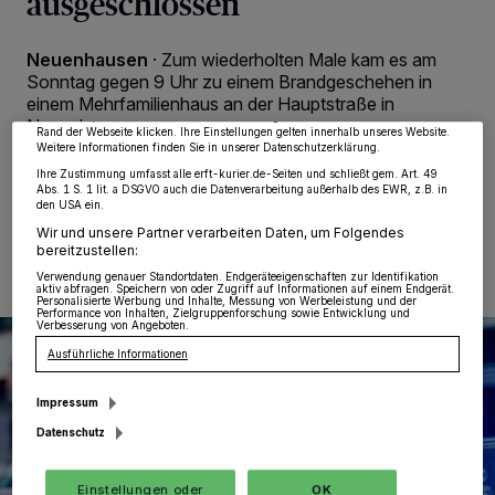
ausgeschlossen
Wir und unsere
218
-Partner speichern und greifen auf personenbezogene Daten
wie Browserdaten oder eindeutige Kennungen auf Ihrem Gerät zu. Durch Auswahl
von OK aktivieren Sie Tracking-Technologien für die unter „Wir und unsere
Neuenhausen
·
Zum wiederholten Male kam es am
Partner verarbeiten Daten, um Ihnen Dienste bereitzustellen“ aufgeführten
Zwecke. Wenn Tracker deaktiviert sind, sind manche Inhalte und Anzeigen
Sonntag gegen 9 Uhr zu einem Brandgeschehen in
möglicherweise nicht mehr so relevant für Sie. Sie können dieses Menü jederzeit
einem Mehrfamilienhaus an der Hauptstraße in
wieder aufrufen, um Ihre Einstellungen zu ändern oder Ihre Einwilligung zu
widerrufen, indem Sie auf den Link Einstellungen oder Ablehnen am unteren
Neuenhausen.
Rand der Webseite klicken. Ihre Einstellungen gelten innerhalb unseres Website.
Weitere Informationen finden Sie in unserer Datenschutzerklärung.
Ihre Zustimmung umfasst alle erft-kurier.de-Seiten und schließt gem. Art. 49
Abs. 1 S. 1 lit. a DSGVO auch die Datenverarbeitung außerhalb des EWR, z.B. in
den USA ein.
26.01.2026 , 10:40 Uhr
Eine Minute Lesezeit
Wir und unsere Partner verarbeiten Daten, um Folgendes
bereitzustellen:
Verwendung genauer Standortdaten. Endgeräteeigenschaften zur Identifikation
aktiv abfragen. Speichern von oder Zugriff auf Informationen auf einem Endgerät.
Personalisierte Werbung und Inhalte, Messung von Werbeleistung und der
Performance von Inhalten, Zielgruppenforschung sowie Entwicklung und
Verbesserung von Angeboten.
Ausführliche Informationen
Impressum
Datenschutz
Einstellungen oder
OK