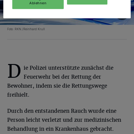
Ablehnen
Foto: RKN./Reinhard Krull
D
ie Polizei unterstützte zunächst die
Feuerwehr bei der Rettung der
Bewohner, indem sie die Rettungswege
freihielt.
Durch den entstandenen Rauch wurde eine
Person leicht verletzt und zur medizinischen
Behandlung in ein Krankenhaus gebracht.