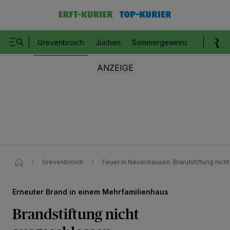
Grevenbroich
Jüchen
Sommergewinnspiel
Romm
Grevenbroich
Feuer in Neuenhausen: Brandstiftung nic
Erneuter Brand in einem Mehrfamilienhaus
Brandstiftung nicht