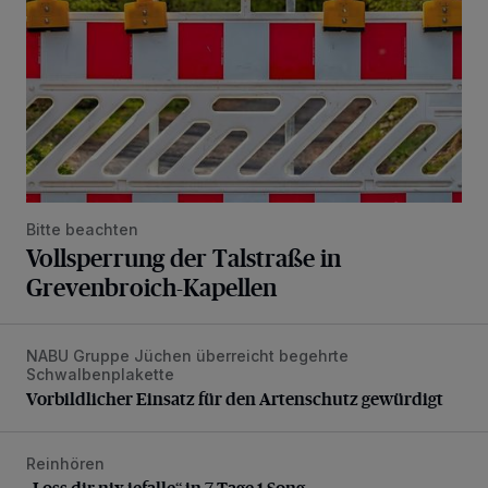
Bitte beachten
Vollsperrung der Talstraße in
Grevenbroich-Kapellen
NABU Gruppe Jüchen überreicht begehrte
Vorbildlicher Einsatz für den Artenschutz gewürdigt
Schwalbenplakette
Vorbildlicher Einsatz für den Artenschutz gewürdigt
Reinhören
„Loss dir nix jefalle“ in 7 Tage 1 Song
„Loss dir nix jefalle“ in 7 Tage 1 Song