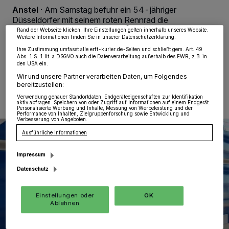
Zwecke. Wenn Tracker deaktiviert sind, sind manche Inhalte und Anzeigen
Anstel
·
Am Samstag befuhr ein 54-jähriger
möglicherweise nicht mehr so relevant für Sie. Sie können dieses Menü jederzeit
wieder aufrufen, um Ihre Einstellungen zu ändern oder Ihre Einwilligung zu
Düsseldorfer mit seinem roten Rennrad die
widerrufen, indem Sie auf den Link Einstellungen oder Ablehnen am unteren
Wasserburgstraße in Anstel.
Rand der Webseite klicken. Ihre Einstellungen gelten innerhalb unseres Website.
Weitere Informationen finden Sie in unserer Datenschutzerklärung.
Ihre Zustimmung umfasst alle erft-kurier.de-Seiten und schließt gem. Art. 49
Abs. 1 S. 1 lit. a DSGVO auch die Datenverarbeitung außerhalb des EWR, z.B. in
den USA ein.
01.09.2025 , 15:39 Uhr
Eine Minute Lesezeit
Wir und unsere Partner verarbeiten Daten, um Folgendes
bereitzustellen:
Verwendung genauer Standortdaten. Endgeräteeigenschaften zur Identifikation
aktiv abfragen. Speichern von oder Zugriff auf Informationen auf einem Endgerät.
Personalisierte Werbung und Inhalte, Messung von Werbeleistung und der
Performance von Inhalten, Zielgruppenforschung sowie Entwicklung und
Verbesserung von Angeboten.
Ausführliche Informationen
Impressum
Datenschutz
Einstellungen oder
OK
Ablehnen