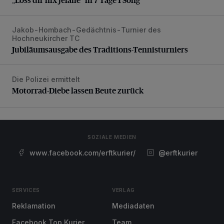
Jakob-Hombach-Gedächtnis-Turnier des
Jubiläumsausgabe des Traditions-Tennisturniers
Hochneukircher TC
Jubiläumsausgabe des Traditions-Tennisturniers
Die Polizei ermittelt
Motorrad-Diebe lassen Beute zurück
Motorrad-Diebe lassen Beute zurück
SOZIALE MEDIEN
www.facebook.com/erftkurier/
@erftkurier
SERVICES
VERLAG
Reklamation
Mediadaten
Facebook Top Kurier
Team