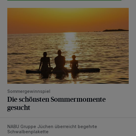
Die schönsten Sommermomente gesucht
Sommergewinnspiel
Die schönsten Sommermomente
gesucht
NABU Gruppe Jüchen überreicht begehrte
Vorbildlicher Einsatz für den Artenschutz gewürdigt
Schwalbenplakette