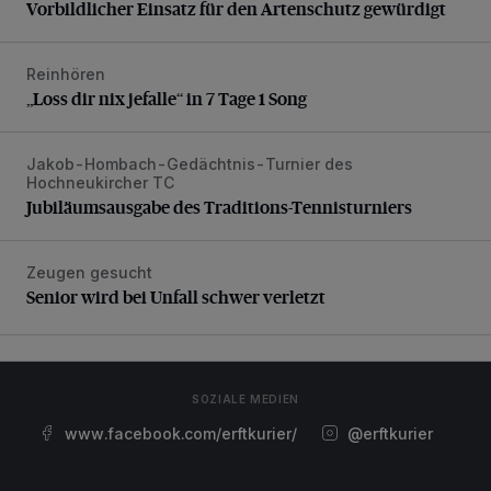
Vorbildlicher Einsatz für den Artenschutz gewürdigt
Reinhören
„Loss dir nix jefalle“ in 7 Tage 1 Song
„Loss dir nix jefalle“ in 7 Tage 1 Song
Jakob-Hombach-Gedächtnis-Turnier des
Jubiläumsausgabe des Traditions-Tennisturniers
Hochneukircher TC
Jubiläumsausgabe des Traditions-Tennisturniers
Zeugen gesucht
Senior wird bei Unfall schwer verletzt
Senior wird bei Unfall schwer verletzt
SOZIALE MEDIEN
www.facebook.com/erftkurier/
@erftkurier