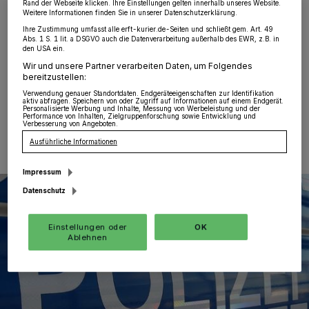
Rand der Webseite klicken. Ihre Einstellungen gelten innerhalb unseres Website.
Wevelinghoven
·
Aus bislang unbekannten Gründen
Weitere Informationen finden Sie in unserer Datenschutzerklärung.
kam es am Samstag gegen 23 Uhr zu einem Brand auf
Ihre Zustimmung umfasst alle erft-kurier.de-Seiten und schließt gem. Art. 49
dem Balkon einer Erdgeschosswohnung an der Straße
Abs. 1 S. 1 lit. a DSGVO auch die Datenverarbeitung außerhalb des EWR, z.B. in
den USA ein.
„An der Kolpingschule“ in Wevelinghoven.
Wir und unsere Partner verarbeiten Daten, um Folgendes
bereitzustellen:
Verwendung genauer Standortdaten. Endgeräteeigenschaften zur Identifikation
aktiv abfragen. Speichern von oder Zugriff auf Informationen auf einem Endgerät.
Personalisierte Werbung und Inhalte, Messung von Werbeleistung und der
26.08.2025 , 08:39 Uhr
Eine Minute Lesezeit
Performance von Inhalten, Zielgruppenforschung sowie Entwicklung und
Verbesserung von Angeboten.
Ausführliche Informationen
Impressum
Datenschutz
Einstellungen oder
OK
Ablehnen