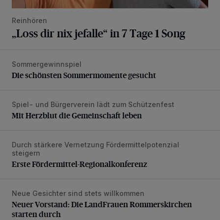
Reinhören
„Loss dir nix jefalle“ in 7 Tage 1 Song
Sommergewinnspiel
Die schönsten Sommermomente gesucht
Die schönsten Sommermomente gesucht
Spiel- und Bürgerverein lädt zum Schützenfest
Mit Herzblut die Gemeinschaft leben
Mit Herzblut die Gemeinschaft leben
Durch stärkere Vernetzung Fördermittelpotenzial
Erste Fördermittel-Regionalkonferenz
steigern
Erste Fördermittel-Regionalkonferenz
Neue Gesichter sind stets willkommen
Neuer Vorstand: Die LandFrauen Rommerskirchen starten 
Neuer Vorstand: Die LandFrauen Rommerskirchen
starten durch