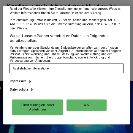
wieder aufrufen, um Ihre Einstellungen zu ändern oder Ihre Einwilligung zu
Kapellen
·
- Ein Trickdieb hat einem 56 Jahre alten
widerrufen, indem Sie auf den Link Einstellungen oder Ablehnen am unteren
Rand der Webseite klicken. Ihre Einstellungen gelten innerhalb unseres Website.
Mann aus Ungarn auf dem P&R-Parkplatz an der
Weitere Informationen finden Sie in unserer Datenschutzerklärung.
Anschlussstelle Kapellen am Mittwochnachmittag
Ihre Zustimmung umfasst alle erft-kurier.de-Seiten und schließt gem. Art. 49
gegen 16.40 Uhr einen mittleren vierstelligen
Abs. 1 S. 1 lit. a DSGVO auch die Datenverarbeitung außerhalb des EWR, z.B. in
Bargeldbetrag gestohlen.
den USA ein.
Wir und unsere Partner verarbeiten Daten, um Folgendes
bereitzustellen:
Verwendung genauer Standortdaten. Endgeräteeigenschaften zur Identifikation
aktiv abfragen. Speichern von oder Zugriff auf Informationen auf einem Endgerät.
05.06.2025 , 15:46 Uhr
Eine Minute Lesezeit
Personalisierte Werbung und Inhalte, Messung von Werbeleistung und der
Performance von Inhalten, Zielgruppenforschung sowie Entwicklung und
Verbesserung von Angeboten.
Ausführliche Informationen
Impressum
Datenschutz
Einstellungen oder
OK
Ablehnen