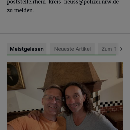
poststelle.rhein-kreis-neuss@polizei.nrw.de
zu melden.
Meistgelesen
Neueste Artikel
Zum Thema
„Loss dir nix jefalle“ in 7 Tage 1 Song