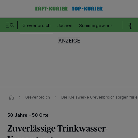
Grevenbroich
Jüchen
Sommergewinnspiel
Romm
Grevenbroich
Die Kreiswerke Grevenbroich sorgen für 
50 Jahre – 50 Orte
Zuverlässige Trinkwasser-