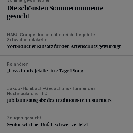
Sommergewinnspiel
Die schönsten Sommermomente
gesucht
NABU Gruppe Jüchen überreicht begehrte
Vorbildlicher Einsatz für den Artenschutz gewürdigt
Schwalbenplakette
Vorbildlicher Einsatz für den Artenschutz gewürdigt
Reinhören
„Loss dir nix jefalle“ in 7 Tage 1 Song
„Loss dir nix jefalle“ in 7 Tage 1 Song
Jakob-Hombach-Gedächtnis-Turnier des
Jubiläumsausgabe des Traditions-Tennisturniers
Hochneukircher TC
Jubiläumsausgabe des Traditions-Tennisturniers
Zeugen gesucht
Senior wird bei Unfall schwer verletzt
Senior wird bei Unfall schwer verletzt