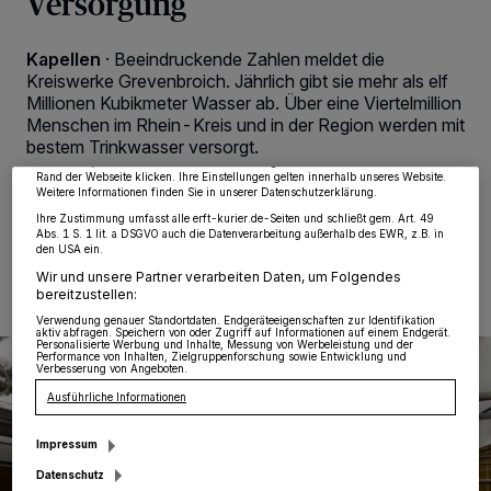
Versorgung
Kapellen
·
Beeindruckende Zahlen meldet die
Wir und unsere
218
-Partner speichern und greifen auf personenbezogene Daten
wie Browserdaten oder eindeutige Kennungen auf Ihrem Gerät zu. Durch Auswahl
Kreiswerke Grevenbroich. Jährlich gibt sie mehr als elf
von OK aktivieren Sie Tracking-Technologien für die unter „Wir und unsere
Millionen Kubikmeter Wasser ab. Über eine Viertelmillion
Partner verarbeiten Daten, um Ihnen Dienste bereitzustellen“ aufgeführten
Zwecke. Wenn Tracker deaktiviert sind, sind manche Inhalte und Anzeigen
Menschen im Rhein-Kreis und in der Region werden mit
möglicherweise nicht mehr so relevant für Sie. Sie können dieses Menü jederzeit
bestem Trinkwasser versorgt.
wieder aufrufen, um Ihre Einstellungen zu ändern oder Ihre Einwilligung zu
widerrufen, indem Sie auf den Link Einstellungen oder Ablehnen am unteren
Rand der Webseite klicken. Ihre Einstellungen gelten innerhalb unseres Website.
Weitere Informationen finden Sie in unserer Datenschutzerklärung.
Ihre Zustimmung umfasst alle erft-kurier.de-Seiten und schließt gem. Art. 49
Abs. 1 S. 1 lit. a DSGVO auch die Datenverarbeitung außerhalb des EWR, z.B. in
02.06.2025 , 10:51 Uhr
Eine Minute Lesezeit
den USA ein.
Wir und unsere Partner verarbeiten Daten, um Folgendes
bereitzustellen:
Verwendung genauer Standortdaten. Endgeräteeigenschaften zur Identifikation
aktiv abfragen. Speichern von oder Zugriff auf Informationen auf einem Endgerät.
Personalisierte Werbung und Inhalte, Messung von Werbeleistung und der
Performance von Inhalten, Zielgruppenforschung sowie Entwicklung und
Verbesserung von Angeboten.
Ausführliche Informationen
Impressum
Datenschutz