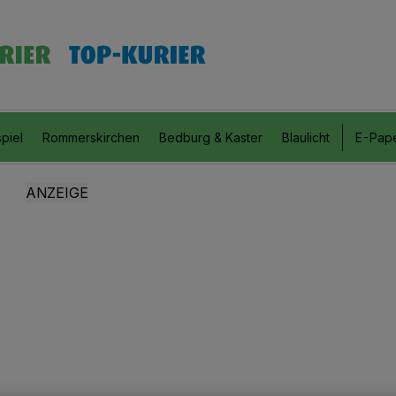
piel
Rommerskirchen
Bedburg & Kaster
Blaulicht
E-Pap