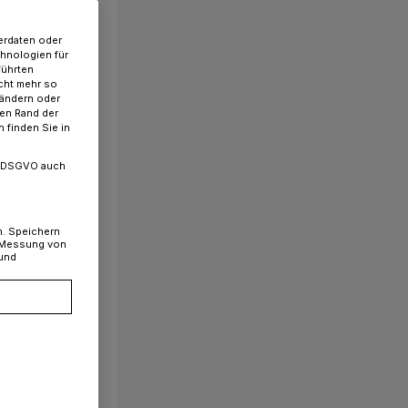
erdaten oder
chnologien für
führten
cht mehr so
 ändern oder
ren Rand der
 finden Sie in
. a DSGVO auch
n. Speichern
, Messung von
 und