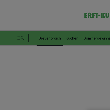
Grevenbroich
Jüchen
Sommergewinns