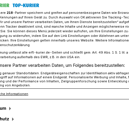
sere
218
-Partner speichern und greifen auf personenbezogene Daten wie Brows
Kennungen auf Ihrem Gerät zu. Durch Auswahl von OK aktivieren Sie Tracking-Te
Wir und unsere Partner verarbeiten Daten, um Ihnen Dienste bereitzustellen“ aufge
 Kids auf ihren „fliegenden Rädern“ hatten viel offiziellen Besuch
n Tracker deaktiviert sind, sind manche Inhalte und Anzeigen möglicherweise ni
r Sie. Sie können dieses Menü jederzeit wieder aufrufen, um Ihre Einstellungen zu
ligung zu widerrufen, indem Sie auf den Link Einstellungen oder Ablehnen am unte
icken. Ihre Einstellungen gelten innerhalb unseres Website. Weitere Informationen
iegenden Rädern“ hatten viel offiziellen
tenschutzerklärung.
mung umfasst alle erft-kurier.de-Seiten und schließt gem. Art. 49 Abs. 1 S. 1 lit
rarbeitung außerhalb des EWR, z.B. in den USA ein.
eal mit dem
nsere Partner verarbeiten Daten, um Folgendes bereitzustellen:
genauer Standortdaten. Endgeräteeigenschaften zur Identifikation aktiv abfrage
ustande?
griff auf Informationen auf einem Endgerät. Personalisierte Werbung und Inhalte
ung und der Performance von Inhalten, Zielgruppenforschung sowie Entwicklung
ng von Angeboten.
che Informationen
ier-Bericht über die Kapellener Kids, die
sum
 Schweiß, Muskelkraft und Begeisterung
recke angelegt haben, hat sich viel getan.
hutz
klärung. Und ein Kooperationsangebot.