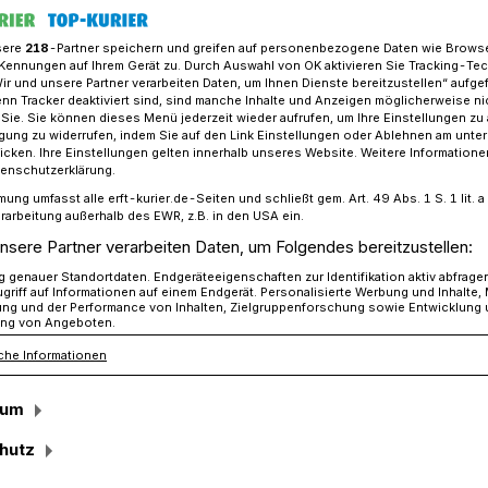
sere
218
-Partner speichern und greifen auf personenbezogene Daten wie Brows
Kennungen auf Ihrem Gerät zu. Durch Auswahl von OK aktivieren Sie Tracking-Te
Wir und unsere Partner verarbeiten Daten, um Ihnen Dienste bereitzustellen“ aufge
öhe in Afrika: Uganda - ein Land voller Widersprüche
n Tracker deaktiviert sind, sind manche Inhalte und Anzeigen möglicherweise ni
r Sie. Sie können dieses Menü jederzeit wieder aufrufen, um Ihre Einstellungen zu
ligung zu widerrufen, indem Sie auf den Link Einstellungen oder Ablehnen am unte
icken. Ihre Einstellungen gelten innerhalb unseres Website. Weitere Informationen
tenschutzerklärung.
mung umfasst alle erft-kurier.de-Seiten und schließt gem. Art. 49 Abs. 1 S. 1 lit
 Land voller
rarbeitung außerhalb des EWR, z.B. in den USA ein.
nsere Partner verarbeiten Daten, um Folgendes bereitzustellen:
he
genauer Standortdaten. Endgeräteeigenschaften zur Identifikation aktiv abfrage
griff auf Informationen auf einem Endgerät. Personalisierte Werbung und Inhalte
ung und der Performance von Inhalten, Zielgruppenforschung sowie Entwicklung
ng von Angeboten.
che Informationen
rtretender Vorsitzender der CDU/CSU-
Zuständigkeit auch für Fragen der
sum
rbeit und Entwicklung besuchte
 Hermann Gröhe Uganda. Das
hutz
 zu den ärmsten Ländern Afrikas und hat