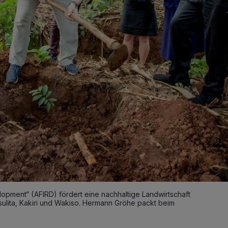
lopment“ (AFIRD) fördert eine nachhaltige Landwirtschaft
ulita, Kakiri und Wakiso. Hermann Gröhe packt beim