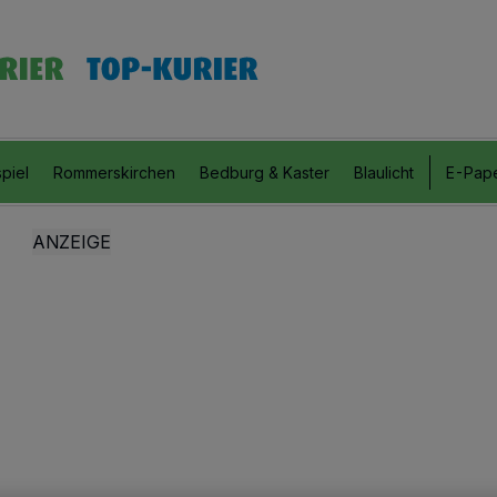
piel
Rommerskirchen
Bedburg & Kaster
Blaulicht
E-Pap