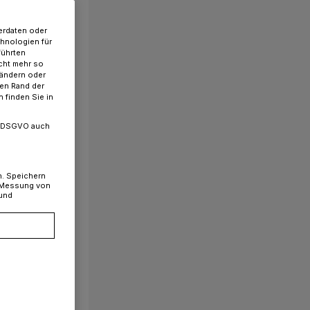
erdaten oder
chnologien für
führten
cht mehr so
 ändern oder
ren Rand der
 finden Sie in
. a DSGVO auch
n. Speichern
, Messung von
 und