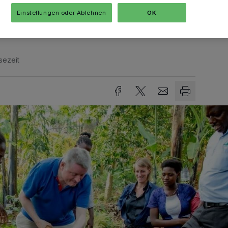
Bevölkerungen in der Welt.
Einstellungen oder Ablehnen
OK
sezeit