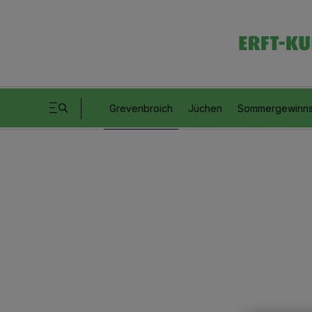
Grevenbroich
Jüchen
Sommergewinns