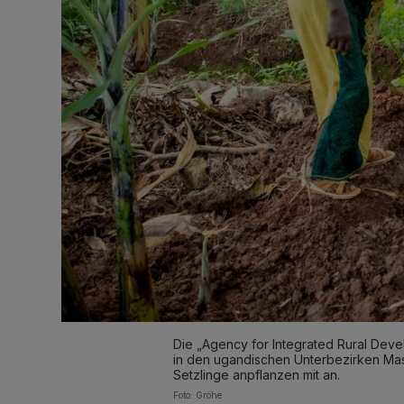
Die „Agency for Integrated Rural Deve
in den ugandischen Unterbezirken Mas
Setzlinge anpflanzen mit an.
Foto: Gröhe