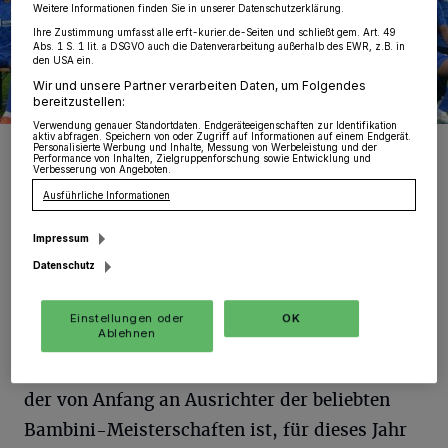
Weitere Informationen finden Sie in unserer Datenschutzerklärung.
Ihre Zustimmung umfasst alle erft-kurier.de-Seiten und schließt gem. Art. 49
Abs. 1 S. 1 lit. a DSGVO auch die Datenverarbeitung außerhalb des EWR, z.B. in
den USA ein.
Wir und unsere Partner verarbeiten Daten, um Folgendes
bereitzustellen:
Verwendung genauer Standortdaten. Endgeräteeigenschaften zur Identifikation
aktiv abfragen. Speichern von oder Zugriff auf Informationen auf einem Endgerät.
Ziel der ersten Mannschaft des 1. FC Süd ist der Aufstieg. Am
Personalisierte Werbung und Inhalte, Messung von Werbeleistung und der
vergangenen Wochenende konnte der Lokalrivale TuS
Performance von Inhalten, Zielgruppenforschung sowie Entwicklung und
Verbesserung von Angeboten.
Grevenbroich mit einem 3:0 bezwungen werden. Das gibt
Rückenwind für den Rest der Saison.
Ausführliche Informationen
Foto: KV./-gpm./FC Süd
Impressum
Datenschutz
Einstellungen oder
OK
Ablehnen
„Die Erft-Kurier-Bambini-EM goes digital“
ist das Motto, das die Aktiven des 1. FC Süd,
der von Anfang an Ausrichter der beliebten
Bambini-Meisterschaften ist, für dieses Jahr