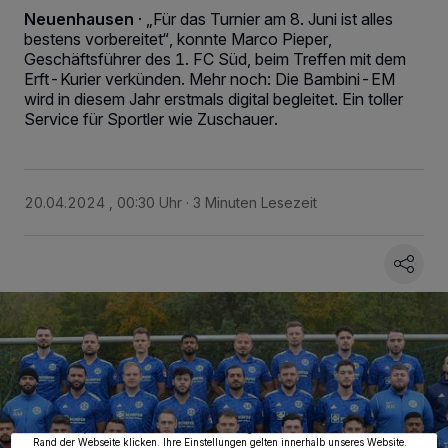
Neuenhausen
·
„Für das Turnier am 8. Juni ist alles
bestens vorbereitet“, konnte Marco Pieper,
Geschäftsführer des 1. FC Süd, beim Treffen mit dem
Erft-Kurier verkünden. Mehr noch: Die Bambini-EM
wird in diesem Jahr erstmals digital begleitet. Ein toller
Service für Sportler wie Zuschauer.
20.04.2024 , 00:30 Uhr
3 Minuten Lesezeit
Wir und unsere
218
-Partner speichern und greifen auf personenbezogene Daten
wie Browserdaten oder eindeutige Kennungen auf Ihrem Gerät zu. Durch Auswahl
von OK aktivieren Sie Tracking-Technologien für die unter „Wir und unsere
Partner verarbeiten Daten, um Ihnen Dienste bereitzustellen“ aufgeführten
Zwecke. Wenn Tracker deaktiviert sind, sind manche Inhalte und Anzeigen
möglicherweise nicht mehr so relevant für Sie. Sie können dieses Menü jederzeit
wieder aufrufen, um Ihre Einstellungen zu ändern oder Ihre Einwilligung zu
widerrufen, indem Sie auf den Link Einstellungen oder Ablehnen am unteren
Rand der Webseite klicken. Ihre Einstellungen gelten innerhalb unseres Website.