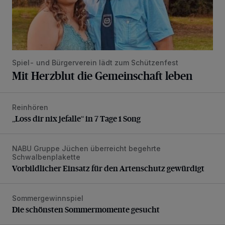
Spiel- und Bürgerverein lädt zum Schützenfest
Mit Herzblut die Gemeinschaft leben
Reinhören
„Loss dir nix jefalle“ in 7 Tage 1 Song
„Loss dir nix jefalle“ in 7 Tage 1 Song
NABU Gruppe Jüchen überreicht begehrte
Vorbildlicher Einsatz für den Artenschutz gewürdigt
Schwalbenplakette
Vorbildlicher Einsatz für den Artenschutz gewürdigt
Sommergewinnspiel
Die schönsten Sommermomente gesucht
Die schönsten Sommermomente gesucht