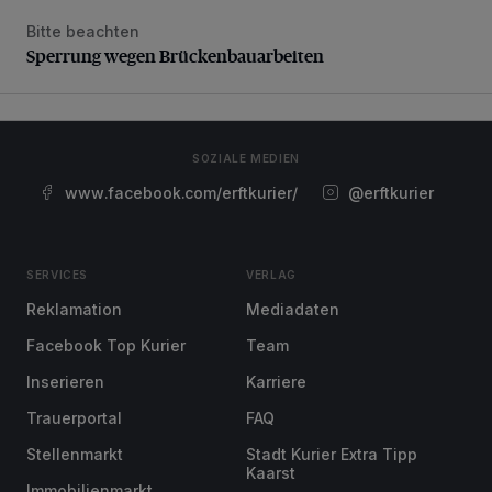
Bitte beachten
Sperrung wegen Brückenbauarbeiten
Sperrung wegen Brückenbauarbeiten
SOZIALE MEDIEN
www.facebook.com/erftkurier/
@erftkurier
SERVICES
VERLAG
Reklamation
Mediadaten
Facebook Top Kurier
Team
Inserieren
Karriere
Trauerportal
FAQ
Stellenmarkt
Stadt Kurier Extra Tipp
Kaarst
Immobilienmarkt