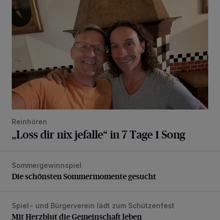
Reinhören
„Loss dir nix jefalle“ in 7 Tage 1 Song
Sommergewinnspiel
Die schönsten Sommermomente gesucht
Die schönsten Sommermomente gesucht
Spiel- und Bürgerverein lädt zum Schützenfest
Mit Herzblut die Gemeinschaft leben
Mit Herzblut die Gemeinschaft leben