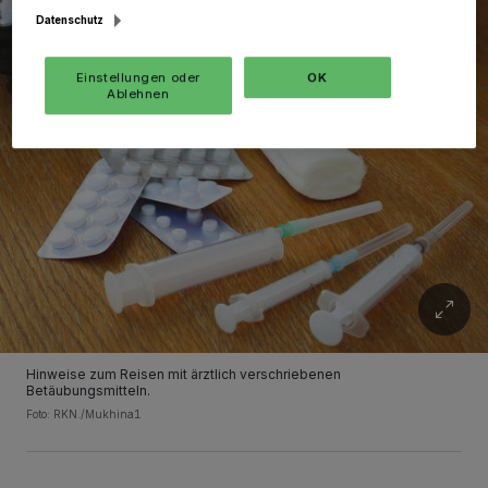
Datenschutz
Einstellungen oder
OK
Ablehnen
Hinweise zum Reisen mit ärztlich verschriebenen
Betäubungsmitteln.
Foto: RKN./Mukhina1