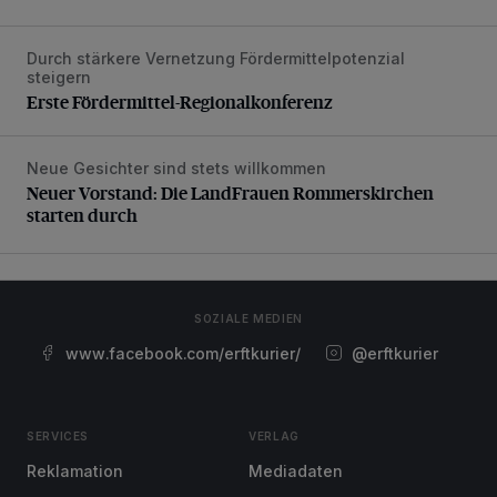
Durch stärkere Vernetzung Fördermittelpotenzial
Erste Fördermittel-Regionalkonferenz
steigern
Erste Fördermittel-Regionalkonferenz
Neue Gesichter sind stets willkommen
Neuer Vorstand: Die LandFrauen Rommerskirchen starten 
Neuer Vorstand: Die LandFrauen Rommerskirchen
starten durch
SOZIALE MEDIEN
www.facebook.com/erftkurier/
@erftkurier
SERVICES
VERLAG
Reklamation
Mediadaten