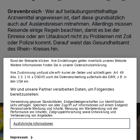
Grevenbroich
·
Wer auf betäubungsmittelhaltige
Arzneimittel angewiesen ist, darf diese grundsätzlich
auch auf Auslandsreisen mitnehmen. Allerdings müssen
Wir und unsere
218
-Partner speichern und greifen auf personenbezogene Daten
Reisende einige Regeln beachten, damit es bei der
wie Browserdaten oder eindeutige Kennungen auf Ihrem Gerät zu. Durch Auswahl
von OK aktivieren Sie Tracking-Technologien für die unter „Wir und unsere
Einreise oder am Urlaubsort nicht zu Problemen mit Zoll
Partner verarbeiten Daten, um Ihnen Dienste bereitzustellen“ aufgeführten
oder Polizei kommt. Darauf weist das Gesundheitsamt
Zwecke. Wenn Tracker deaktiviert sind, sind manche Inhalte und Anzeigen
des Rhein-Kreises hin.
möglicherweise nicht mehr so relevant für Sie. Sie können dieses Menü jederzeit
wieder aufrufen, um Ihre Einstellungen zu ändern oder Ihre Einwilligung zu
widerrufen, indem Sie auf den Link Einstellungen oder Ablehnen am unteren
Rand der Webseite klicken. Ihre Einstellungen gelten innerhalb unseres Website.
Weitere Informationen finden Sie in unserer Datenschutzerklärung.
Ihre Zustimmung umfasst alle erft-kurier.de-Seiten und schließt gem. Art. 49
27.09.2022 , 15:23 Uhr
Eine Minute Lesezeit
Abs. 1 S. 1 lit. a DSGVO auch die Datenverarbeitung außerhalb des EWR, z.B. in
den USA ein.
Wir und unsere Partner verarbeiten Daten, um Folgendes
bereitzustellen:
Verwendung genauer Standortdaten. Endgeräteeigenschaften zur Identifikation
aktiv abfragen. Speichern von oder Zugriff auf Informationen auf einem Endgerät.
Personalisierte Werbung und Inhalte, Messung von Werbeleistung und der
Performance von Inhalten, Zielgruppenforschung sowie Entwicklung und
Verbesserung von Angeboten.
Ausführliche Informationen
Impressum